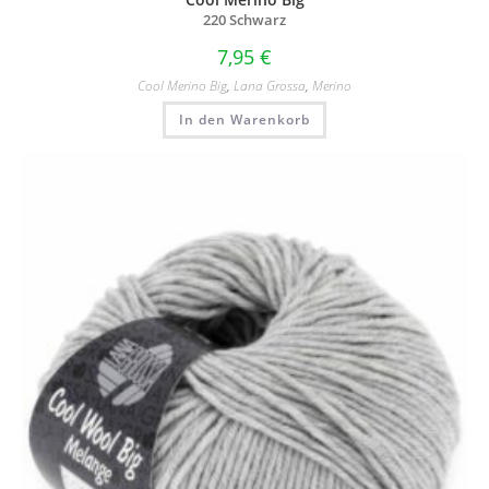
220 Schwarz
7,95
€
Cool Merino Big
,
Lana Grossa
,
Merino
In den Warenkorb