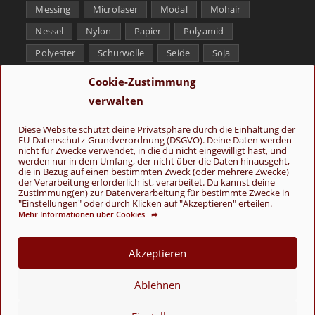
Messing
Microfaser
Modal
Mohair
Nessel
Nylon
Papier
Polyamid
Polyester
Schurwolle
Seide
Soja
Superwash
Tencel
Viskose
Weißbronze
Cookie-Zustimmung
Wolle
Yak
verwalten
Folge uns
Diese Website schützt deine Privatsphäre durch die Einhaltung der
EU-Datenschutz-Grundverordnung (DSGVO). Deine Daten werden
nicht für Zwecke verwendet, in die du nicht eingewilligt hast, und
werden nur in dem Umfang, der nicht über die Daten hinausgeht,
die in Bezug auf einen bestimmten Zweck (oder mehrere Zwecke)
der Verarbeitung erforderlich ist, verarbeitet. Du kannst deine
Zustimmung(en) zur Datenverarbeitung für bestimmte Zwecke in
"Einstellungen" oder durch Klicken auf "Akzeptieren" erteilen.
Mehr Informationen über Cookies ➦
AGB
Kontakt
Über uns
Datenschutz
Impressum
Cookie-Richtlinie (EU)
Akzeptieren
© Copyright 2026 - Wolle & Schönes
Ablehnen
VERTRAG WIDERRUFEN