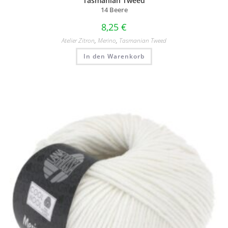
Tasmanian Tweed
14 Beere
8,25
€
Atelier Zitron
,
Merino
,
Tasmanian Tweed
In den Warenkorb