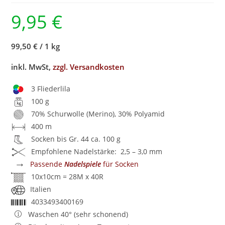
9,95
€
99,50 €
/
1 kg
inkl. MwSt,
zzgl. Versandkosten
3 Fliederlila
100 g
70% Schurwolle (Merino), 30% Polyamid
400 m
Socken bis Gr. 44 ca. 100 g
Empfohlene Nadelstärke: 2,5 – 3,0 mm
→
Passende
Nadelspiele
für Socken
10x10cm = 28M x 40R
Italien
4033493400169
Waschen 40° (sehr schonend)