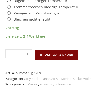
Bügeln mit geringer Temperatur
Trommeltrocknen niedrige Temperatur
Reinigen mit Perchlorethylen
Bleichen nicht erlaubt
Vorrätig
Lieferzeit:
2-4 Werktage
-
+
IN DEN WARENKORB
Artikelnummer:
lg-1209-3
Kategorien:
Cosy Socks
,
Lana Grossa
,
Merino
,
Sockenwolle
Schlagwörter:
Merino
,
Polyamid
,
Schurwolle