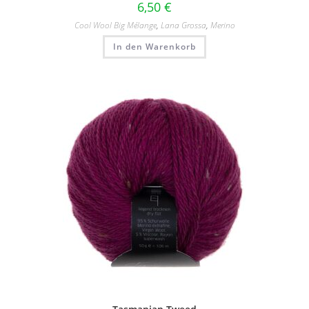
6,50
€
Cool Wool Big Mélange
,
Lana Grossa
,
Merino
In den Warenkorb