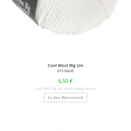
Cool Wool Big Uni
615 Weiß
6,50
€
Cool Wool Big Uni
,
Lana Grossa
,
Merino
In den Warenkorb