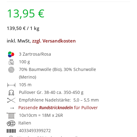
13,95
€
139,50 €
/
1 kg
inkl. MwSt,
zzgl. Versandkosten
3 Zartrosa/Rosa
100 g
70% Baumwolle (Bio), 30% Schurwolle
(Merino)
105 m
Pullover Gr. 38-40 ca. 350-450 g
Empfohlene Nadelstärke: 5,0 – 5,5 mm
→
Passende
Rundstricknadeln
für Pullover
10x10cm = 18M x 26R
Italien
4033493399272