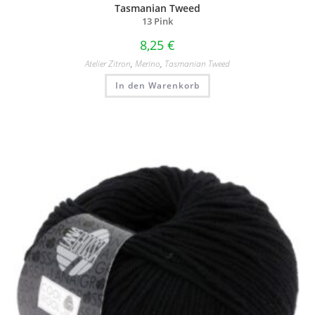
Tasmanian Tweed
13 Pink
8,25
€
Atelier Zitron
,
Merino
,
Tasmanian Tweed
In den Warenkorb