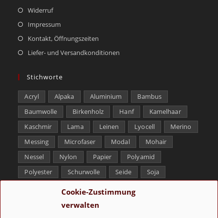
Widerruf
Impressum
Kontakt, Öffnungszeiten
Liefer- und Versandkonditionen
Stichworte
Acryl
Alpaka
Aluminium
Bambus
Baumwolle
Birkenholz
Hanf
Kamelhaar
Kaschmir
Lama
Leinen
Lyocell
Merino
Messing
Microfaser
Modal
Mohair
Nessel
Nylon
Papier
Polyamid
Polyester
Schurwolle
Seide
Soja
Superwash
Tencel
Viskose
Weißbronze
Cookie-Zustimmung
Wolle
Yak
verwalten