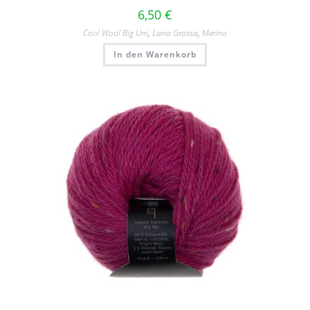
6,50
€
Cool Wool Big Uni
,
Lana Grossa
,
Merino
In den Warenkorb