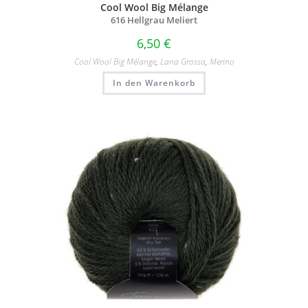
Cool Wool Big Mélange
616 Hellgrau Meliert
6,50
€
Cool Wool Big Mélange
,
Lana Grossa
,
Merino
In den Warenkorb