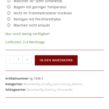
Waschen 30° (sehr schonend)
Bügeln mit geringer Temperatur
Nicht im Trommeltrockner trocknen
Reinigen mit Perchlorethylen
Bleichen nicht erlaubt
Nur noch wenig verfügbar!
Lieferzeit:
2-4 Werktage
-
+
IN DEN WARENKORB
Artikelnummer:
lg-1038-3
Kategorien:
Baumwolle
,
Corallo
,
Lana Grossa
,
Merino
Schlagwörter:
Baumwolle
,
Merino
,
Schurwolle