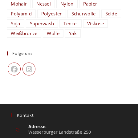
Mohair
Nessel
Nylon
Papier
Polyamid
Polyester
Schurwolle
Seide
Soja
Superwash
Tencel
Viskose
Weißbronze
Wolle
Yak
Folge uns
Kontakt
Adresse:
Wasserburger Landstraße 250