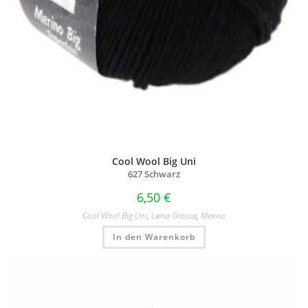
Cool Wool Big Uni
627 Schwarz
6,50
€
Cool Wool Big Uni
,
Lana Grossa
,
Merino
In den Warenkorb