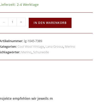
Lieferzeit:
2-4 Werktage
-
+
IN DEN WARENKORB
Artikelnummer:
lg-1045-7389
Kategorien:
Cool Wool Vintage
,
Lana Grossa
,
Merino
Schlagwörter:
Merino
,
Schurwolle
Projekte empfehlen wir jeweils m