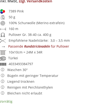
inkl. MwSt,
zzgl. Versandkosten
7389 Pink
50 g
100% Schurwolle (Merino extrafein)
160 m
Pullover Gr. 38-40 ca. 400 g
Empfohlene Nadelstärke: 3,0 – 3,5 mm
→
Passende
Rundstricknadeln
für Pullover
10x10cm = 24M x 34R
Türkei
4033493384797
Waschen 30°
Bügeln mit geringer Temperatur
Liegend trocknen
Reinigen mit Perchlorethylen
Bleichen nicht erlaubt
Vorrätig