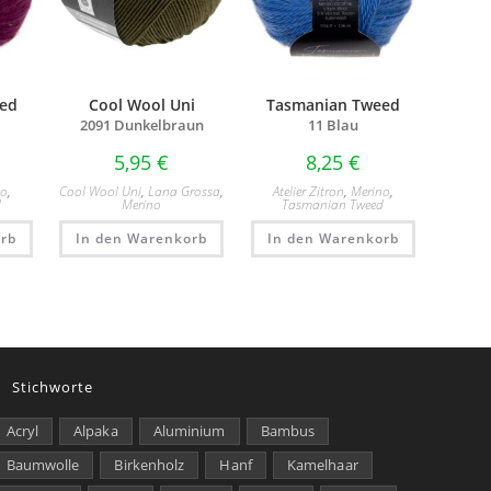
ed
Cool Wool Uni
Tasmanian Tweed
2091 Dunkelbraun
11 Blau
5,95
€
8,25
€
no
,
Cool Wool Uni
,
Lana Grossa
,
Atelier Zitron
,
Merino
,
d
Merino
Tasmanian Tweed
rb
In den Warenkorb
In den Warenkorb
Stichworte
Acryl
Alpaka
Aluminium
Bambus
Baumwolle
Birkenholz
Hanf
Kamelhaar