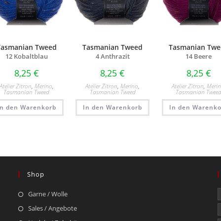
Tasmanian Tweed
Tasmanian Tweed
Tasmanian Twe
12 Kobaltblau
4 Anthrazit
14 Beere
8,25
€
8,25
€
8,25
€
Atelier Zitron
,
Merino
,
Atelier Zitron
,
Merino
,
Atelier Zitron
,
Meri
Tasmanian Tweed
Tasmanian Tweed
Tasmanian Twee
In den Warenkorb
In den Warenkorb
In den Warenko
Shop
Garne / Wolle
Sales / Angebote