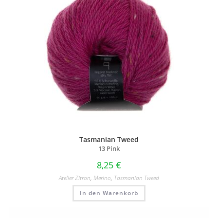
Tasmanian Tweed
13 Pink
8,25
€
Atelier Zitron
,
Merino
,
Tasmanian Tweed
In den Warenkorb