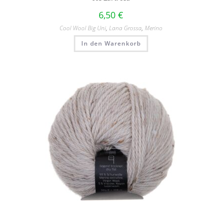
6,50
€
Cool Wool Big Uni
,
Lana Grossa
,
Merino
In den Warenkorb