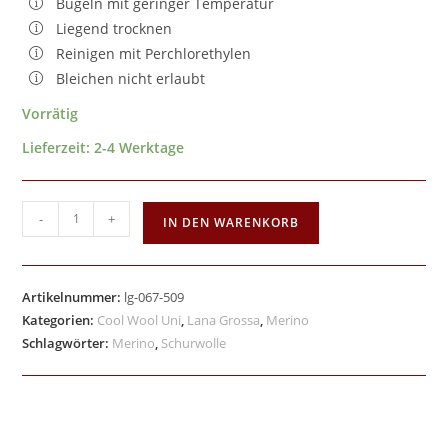
Bügeln mit geringer Temperatur
Liegend trocknen
Reinigen mit Perchlorethylen
Bleichen nicht erlaubt
Vorrätig
Lieferzeit:
2-4 Werktage
-
+
IN DEN WARENKORB
Artikelnummer:
lg-067-509
Kategorien:
Cool Wool Uni
,
Lana Grossa
,
Merino
Schlagwörter:
Merino
,
Schurwolle