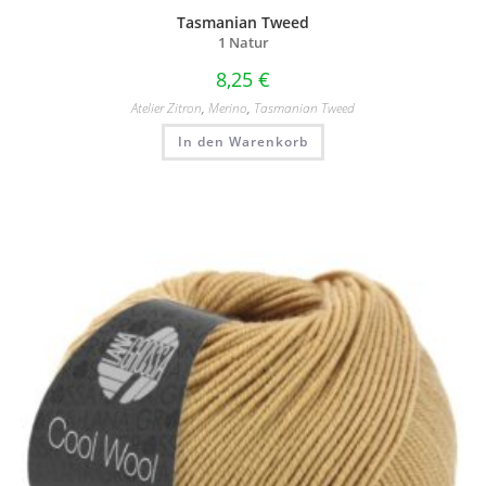
Tasmanian Tweed
1 Natur
8,25
€
Atelier Zitron
,
Merino
,
Tasmanian Tweed
In den Warenkorb