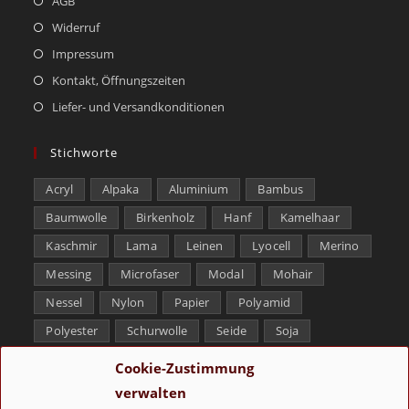
AGB
Widerruf
Impressum
Kontakt, Öffnungszeiten
Liefer- und Versandkonditionen
Stichworte
Acryl
Alpaka
Aluminium
Bambus
Baumwolle
Birkenholz
Hanf
Kamelhaar
Kaschmir
Lama
Leinen
Lyocell
Merino
Messing
Microfaser
Modal
Mohair
Nessel
Nylon
Papier
Polyamid
Polyester
Schurwolle
Seide
Soja
Superwash
Tencel
Viskose
Weißbronze
Cookie-Zustimmung
Wolle
Yak
verwalten