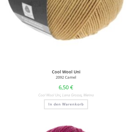
Cool Wool Uni
2092 Camel
6,50
€
Cool Wool Uni
,
Lana Grossa
,
Merino
In den Warenkorb