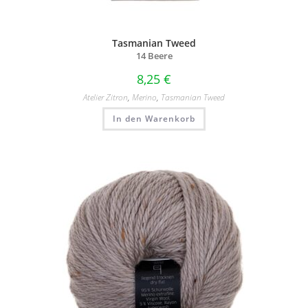
Tasmanian Tweed
14 Beere
8,25
€
Atelier Zitron
,
Merino
,
Tasmanian Tweed
In den Warenkorb