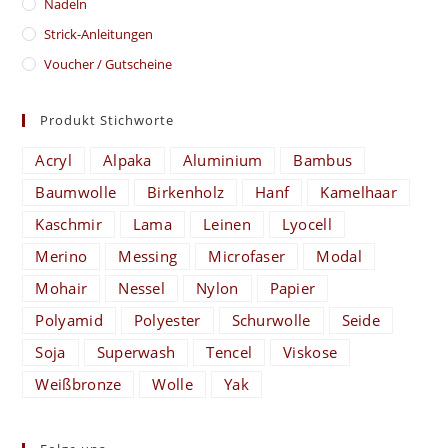
Nadeln
Strick-Anleitungen
Voucher / Gutscheine
Produkt Stichworte
Acryl
Alpaka
Aluminium
Bambus
Baumwolle
Birkenholz
Hanf
Kamelhaar
Kaschmir
Lama
Leinen
Lyocell
Merino
Messing
Microfaser
Modal
Mohair
Nessel
Nylon
Papier
Polyamid
Polyester
Schurwolle
Seide
Soja
Superwash
Tencel
Viskose
Weißbronze
Wolle
Yak