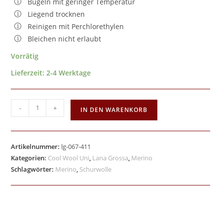
Bügeln mit geringer Temperatur
Liegend trocknen
Reinigen mit Perchlorethylen
Bleichen nicht erlaubt
Vorrätig
Lieferzeit:
2-4 Werktage
-
+
IN DEN WARENKORB
Artikelnummer:
lg-067-411
Kategorien:
Cool Wool Uni
,
Lana Grossa
,
Merino
Schlagwörter:
Merino
,
Schurwolle