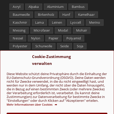
Acryl
Alpaka
Aluminium
Bambus
Baumwolle
Birkenholz
Hanf
Kamelhaar
Kaschmir
Lama
Leinen
Lyocell
Merino
Messing
Microfaser
Modal
Mohair
Nessel
Nylon
Papier
Polyamid
Polyester
Schurwolle
Seide
Soja
Superwash
Tencel
Viskose
Weißbronze
Cookie-Zustimmung
Wolle
Yak
verwalten
Folge uns
Diese Website schützt deine Privatsphäre durch die Einhaltung der
EU-Datenschutz-Grundverordnung (DSGVO). Deine Daten werden
nicht für Zwecke verwendet, in die du nicht eingewilligt hast, und
werden nur in dem Umfang, der nicht über die Daten hinausgeht,
die in Bezug auf einen bestimmten Zweck (oder mehrere Zwecke)
der Verarbeitung erforderlich ist, verarbeitet. Du kannst deine
Zustimmung(en) zur Datenverarbeitung für bestimmte Zwecke in
"Einstellungen" oder durch Klicken auf "Akzeptieren" erteilen.
Mehr Informationen über Cookies ➦
AGB
Kontakt
Über uns
Datenschutz
Impressum