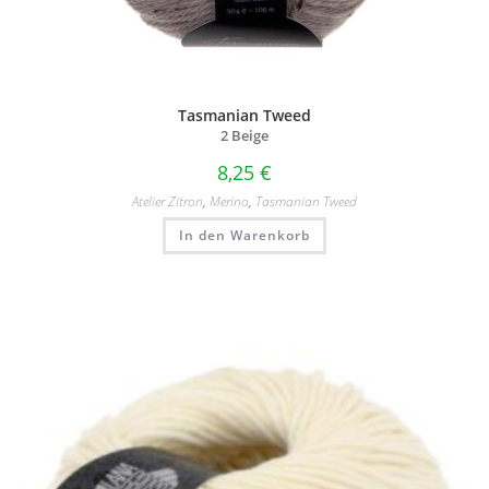
Tasmanian Tweed
2 Beige
8,25
€
Atelier Zitron
,
Merino
,
Tasmanian Tweed
In den Warenkorb