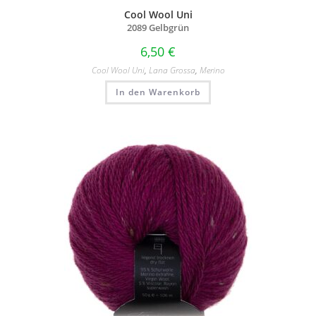
Cool Wool Uni
2089 Gelbgrün
6,50
€
Cool Wool Uni
,
Lana Grossa
,
Merino
In den Warenkorb