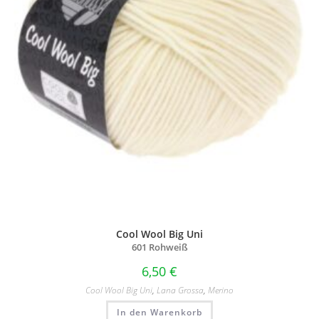
Cool Wool Big Uni
601 Rohweiß
6,50
€
Cool Wool Big Uni
,
Lana Grossa
,
Merino
In den Warenkorb