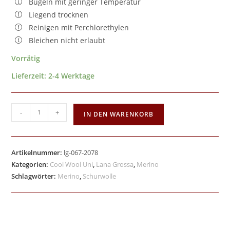
Bügeln mit geringer Temperatur
Liegend trocknen
Reinigen mit Perchlorethylen
Bleichen nicht erlaubt
Vorrätig
Lieferzeit:
2-4 Werktage
-
+
IN DEN WARENKORB
Artikelnummer:
lg-067-2078
Kategorien:
Cool Wool Uni
,
Lana Grossa
,
Merino
Schlagwörter:
Merino
,
Schurwolle