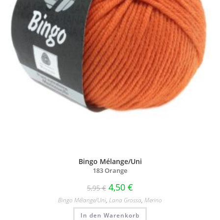
Bingo Mélange/Uni
183 Orange
4,50
€
5,95
€
Bingo Mélange/​Uni
,
Lana Grossa
,
Merino
In den Warenkorb