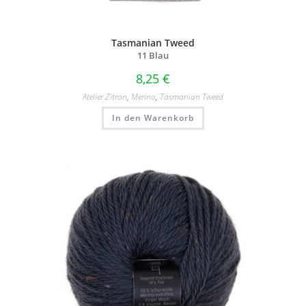
Tasmanian Tweed
11 Blau
8,25
€
Atelier Zitron
,
Merino
,
Tasmanian Tweed
In den Warenkorb