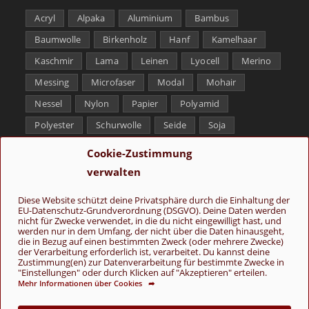
Acryl
Alpaka
Aluminium
Bambus
Baumwolle
Birkenholz
Hanf
Kamelhaar
Kaschmir
Lama
Leinen
Lyocell
Merino
Messing
Microfaser
Modal
Mohair
Nessel
Nylon
Papier
Polyamid
Polyester
Schurwolle
Seide
Soja
Superwash
Tencel
Viskose
Weißbronze
Cookie-Zustimmung
Wolle
Yak
verwalten
Folge uns
Diese Website schützt deine Privatsphäre durch die Einhaltung der
EU-Datenschutz-Grundverordnung (DSGVO). Deine Daten werden
nicht für Zwecke verwendet, in die du nicht eingewilligt hast, und
werden nur in dem Umfang, der nicht über die Daten hinausgeht,
die in Bezug auf einen bestimmten Zweck (oder mehrere Zwecke)
der Verarbeitung erforderlich ist, verarbeitet. Du kannst deine
Zustimmung(en) zur Datenverarbeitung für bestimmte Zwecke in
"Einstellungen" oder durch Klicken auf "Akzeptieren" erteilen.
Mehr Informationen über Cookies ➦
AGB
Kontakt
Über uns
Datenschutz
Impressum