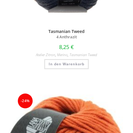
Tasmanian Tweed
4 Anthrazit
8,25
€
Atelier Zitron
,
Merino
,
Tasmanian Tweed
In den Warenkorb
-24%