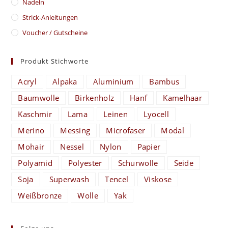
Nadeln
Strick-Anleitungen
Voucher / Gutscheine
Produkt Stichworte
Acryl
Alpaka
Aluminium
Bambus
Baumwolle
Birkenholz
Hanf
Kamelhaar
Kaschmir
Lama
Leinen
Lyocell
Merino
Messing
Microfaser
Modal
Mohair
Nessel
Nylon
Papier
Polyamid
Polyester
Schurwolle
Seide
Soja
Superwash
Tencel
Viskose
Weißbronze
Wolle
Yak