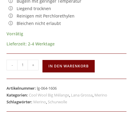
Bügeln mit geringer Temperatur
Liegend trocknen
Reinigen mit Perchlorethylen
Bleichen nicht erlaubt
Vorrätig
Lieferzeit:
2-4 Werktage
-
+
IN DEN WARENKORB
Artikelnummer:
lg-064-1606
Kategorien:
Cool Wool Big Mélange
,
Lana Grossa
,
Merino
Schlagwörter:
Merino
,
Schurwolle