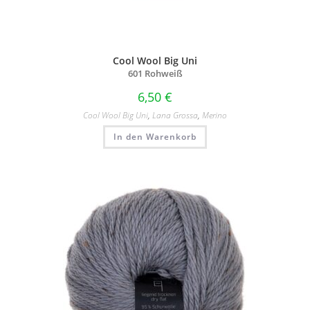
Cool Wool Big Uni
601 Rohweiß
6,50
€
Cool Wool Big Uni
,
Lana Grossa
,
Merino
In den Warenkorb