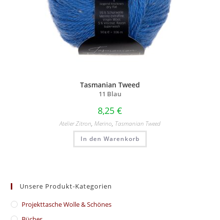
Tasmanian Tweed
11 Blau
8,25
€
Atelier Zitron
,
Merino
,
Tasmanian Tweed
In den Warenkorb
Unsere Produkt-Kategorien
​Projekttasche Wolle & Schönes
Bücher