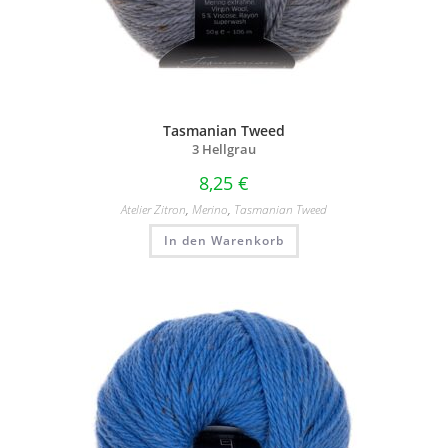
Tasmanian Tweed
3 Hellgrau
8,25
€
Atelier Zitron
,
Merino
,
Tasmanian Tweed
In den Warenkorb