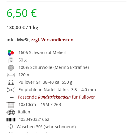
6,50
€
130,00 €
/
1 kg
inkl. MwSt,
zzgl. Versandkosten
1606 Schwarzrot Meliert
50 g
100% Schurwolle (Merino Extrafine)
120 m
Pullover Gr. 38-40 ca. 550 g
Empfohlene Nadelstärke: 3,5 – 4,0 mm
→
Passende
Rundstricknadeln
für Pullover
10x10cm = 19M x 26R
Italien
4033493321662
Waschen 30° (sehr schonend)