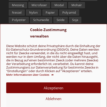
Messing
Microfaser
Modal
Mohair
Nessel
Nylon
Papier
Polyamid
Polyester
Schurwolle
Seide
Soja
Superwash
Tencel
Viskose
Weißbronze
Cookie-Zustimmung
Wolle
Yak
verwalten
Folge uns
Diese Website schützt deine Privatsphäre durch die Einhaltung der
EU-Datenschutz-Grundverordnung (DSGVO). Deine Daten werden
nicht für Zwecke verwendet, in die du nicht eingewilligt hast, und
werden nur in dem Umfang, der nicht über die Daten hinausgeht,
die in Bezug auf einen bestimmten Zweck (oder mehrere Zwecke)
der Verarbeitung erforderlich ist, verarbeitet. Du kannst deine
Zustimmung(en) zur Datenverarbeitung für bestimmte Zwecke in
"Einstellungen" oder durch Klicken auf "Akzeptieren" erteilen.
Mehr Informationen über Cookies ➦
AGB
Kontakt
Über uns
Datenschutz
Impressum
Cookie-Richtlinie (EU)
Akzeptieren
© Copyright 2026 - Wolle & Schönes
Ablehnen
VERTRAG WIDERRUFEN