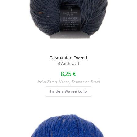
Tasmanian Tweed
4 Anthrazit
8,25
€
Atelier Zitron
,
Merino
,
Tasmanian Tweed
In den Warenkorb