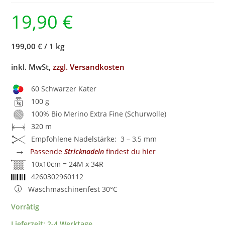
19,90
€
199,00 €
/
1 kg
inkl. MwSt,
zzgl. Versandkosten
60 Schwarzer Kater
100 g
100% Bio Merino Extra Fine (Schurwolle)
320 m
Empfohlene Nadelstärke: 3 – 3,5 mm
→
Passende
Stricknadeln
findest du hier
10x10cm = 24M x 34R
4260302960112
Waschmaschinenfest 30°C
Vorrätig
Lieferzeit:
2-4 Werktage