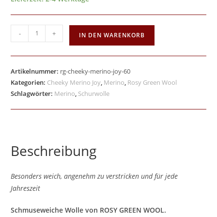
-
+
IN DEN WARENKORB
Artikelnummer:
rg-cheeky-merino-joy-60
Kategorien:
Cheeky Merino Joy
,
Merino
,
Rosy Green Wool
Schlagwörter:
Merino
,
Schurwolle
Beschreibung
Besonders weich, angenehm zu verstricken und für jede
Jahreszeit
Schmuseweiche Wolle von ROSY GREEN WOOL.