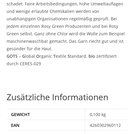
schadet. Faire Arbeitsbedingungen, hohe Umweltauflagen
und wenige erlaubte Chemikalien werden von
unabhängigen Organisationen regelmäßig geprüft. Bei
jedem einzelnen Rosy Green Produzenten und bei Rosy
Green selbst. Ganz ohne Chlor wird die Wolle zum Beispiel
maschinenwaschbar gemacht. Das Garn riecht gut und ist
gesünder für die Haut.
GOTS
–
G
lobal
O
rganic
T
extile
S
tandard.
bio
zertifiziert
durch CERES-029
Zusätzliche Informationen
GEWICHT
0,100 kg
EAN
4260302960112