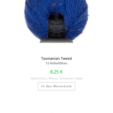
Tasmanian Tweed
12 Kobaltblau
8,25
€
Atelier Zitron
,
Merino
,
Tasmanian Tweed
In den Warenkorb