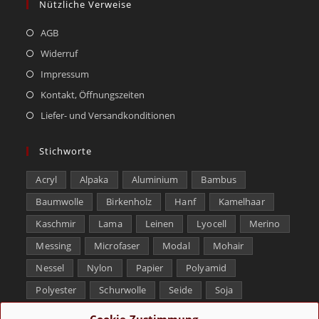
Nützliche Verweise
AGB
Widerruf
Impressum
Kontakt, Öffnungszeiten
Liefer- und Versandkonditionen
Stichworte
Acryl
Alpaka
Aluminium
Bambus
Baumwolle
Birkenholz
Hanf
Kamelhaar
Kaschmir
Lama
Leinen
Lyocell
Merino
Messing
Microfaser
Modal
Mohair
Nessel
Nylon
Papier
Polyamid
Polyester
Schurwolle
Seide
Soja
Superwash
Tencel
Viskose
Weißbronze