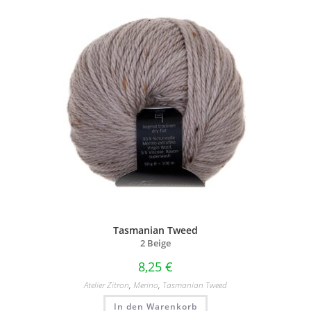
Tasmanian Tweed
2 Beige
8,25
€
Atelier Zitron
,
Merino
,
Tasmanian Tweed
In den Warenkorb