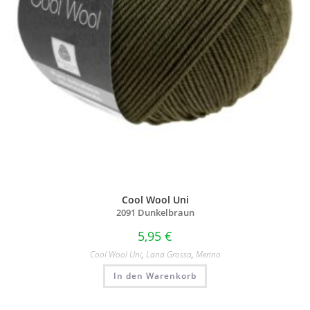
Cool Wool Uni
2091 Dunkelbraun
5,95
€
Cool Wool Uni
,
Lana Grossa
,
Merino
In den Warenkorb