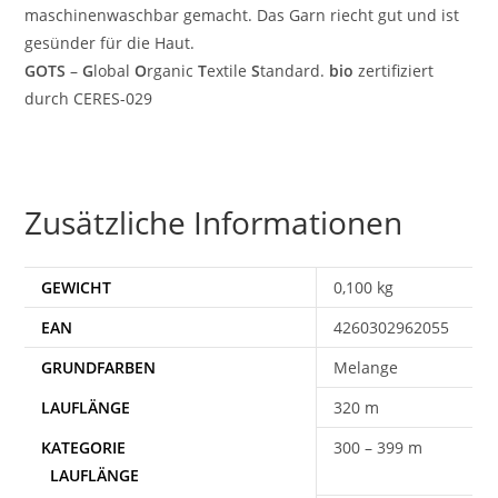
maschinenwaschbar gemacht. Das Garn riecht gut und ist
gesünder für die Haut.
GOTS
–
G
lobal
O
rganic
T
extile
S
tandard.
bio
zertifiziert
durch CERES-029
Zusätzliche Informationen
GEWICHT
0,100 kg
EAN
4260302962055
Melange
320 m
300 – 399 m