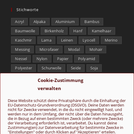
Stichworte
Acryl
Alpaka
Aluminium
Bambus
Baumwolle
Birkenholz
Hanf
Kamelhaar
Kaschmir
Lama
Leinen
Lyocell
Merino
Messing
Microfaser
Modal
Mohair
Nessel
Nylon
Papier
Polyamid
Polyester
Schurwolle
Seide
Soja
Superwash
Tencel
Viskose
Weißbronze
Cookie-Zustimmung
Wolle
Yak
verwalten
Folge uns
Diese Website schützt deine Privatsphäre durch die Einhaltung der
EU-Datenschutz-Grundverordnung (DSGVO). Deine Daten werden
nicht für Zwecke verwendet, in die du nicht eingewilligt hast, und
werden nur in dem Umfang, der nicht über die Daten hinausgeht,
die in Bezug auf einen bestimmten Zweck (oder mehrere Zwecke)
der Verarbeitung erforderlich ist, verarbeitet. Du kannst deine
Zustimmung(en) zur Datenverarbeitung für bestimmte Zwecke in
"Einstellungen" oder durch Klicken auf "Akzeptieren" erteilen.