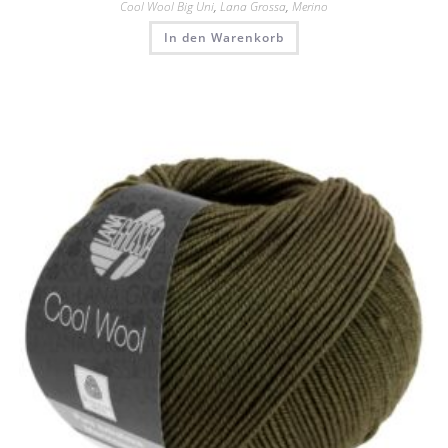
Cool Wool Big Uni
,
Lana Grossa
,
Merino
In den Warenkorb