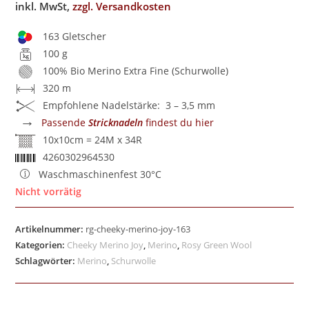
inkl. MwSt,
zzgl. Versandkosten
163 Gletscher
100 g
100% Bio Merino Extra Fine (Schurwolle)
320 m
Empfohlene Nadelstärke: 3 – 3,5 mm
→
Passende
Stricknadeln
findest du hier
10x10cm = 24M x 34R
4260302964530
Waschmaschinenfest 30°C
Nicht vorrätig
Artikelnummer:
rg-cheeky-merino-joy-163
Kategorien:
Cheeky Merino Joy
,
Merino
,
Rosy Green Wool
Schlagwörter:
Merino
,
Schurwolle