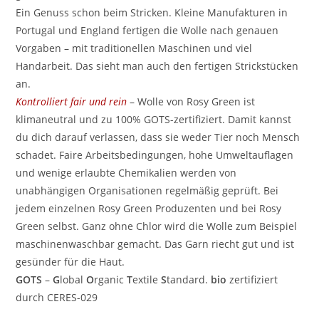
Ein Genuss schon beim Stricken. Kleine Manufakturen in
Portugal und England fertigen die Wolle nach genauen
Vorgaben – mit traditionellen Maschinen und viel
Handarbeit. Das sieht man auch den fertigen Strickstücken
an.
Kontrolliert fair und rein
– Wolle von Rosy Green ist
klimaneutral und zu 100% GOTS-zertifiziert. Damit kannst
du dich darauf verlassen, dass sie weder Tier noch Mensch
schadet. Faire Arbeitsbedingungen, hohe Umweltauflagen
und wenige erlaubte Chemikalien werden von
unabhängigen Organisationen regelmäßig geprüft. Bei
jedem einzelnen Rosy Green Produzenten und bei Rosy
Green selbst. Ganz ohne Chlor wird die Wolle zum Beispiel
maschinenwaschbar gemacht. Das Garn riecht gut und ist
gesünder für die Haut.
GOTS
–
G
lobal
O
rganic
T
extile
S
tandard.
bio
zertifiziert
durch CERES-029