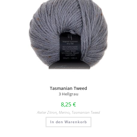
Tasmanian Tweed
3 Hellgrau
8,25
€
Atelier Zitron
,
Merino
,
Tasmanian Tweed
In den Warenkorb