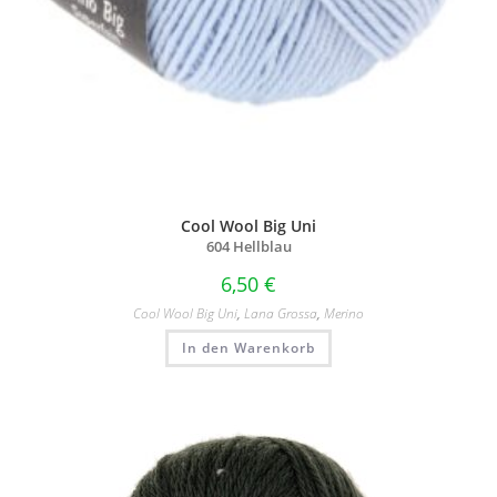
Cool Wool Big Uni
604 Hellblau
6,50
€
Cool Wool Big Uni
,
Lana Grossa
,
Merino
In den Warenkorb