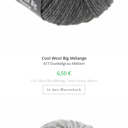
Cool Wool Big Mélange
617 Dunkelgrau Meliert
6,50
€
Cool Wool Big Mélange
,
Lana Grossa
,
Merino
In den Warenkorb