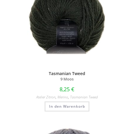
Tasmanian Tweed
9 Moos
8,25
€
Atelier Zitron
,
Merino
,
Tasmanian Tweed
In den Warenkorb