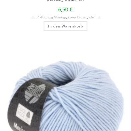
6,50
€
Cool Wool Big Mélange
,
Lana Grossa
,
Merino
In den Warenkorb