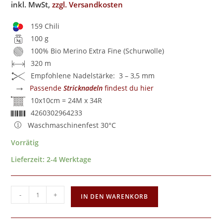
inkl. MwSt,
zzgl. Versandkosten
159 Chili
100 g
100% Bio Merino Extra Fine (Schurwolle)
320 m
Empfohlene Nadelstärke: 3 – 3,5 mm
→
Passende
Stricknadeln
findest du hier
10x10cm = 24M x 34R
4260302964233
Waschmaschinenfest 30°C
Vorrätig
Lieferzeit:
2-4 Werktage
-
+
IN DEN WARENKORB