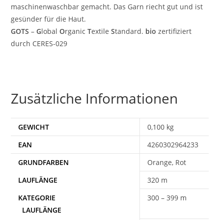
maschinenwaschbar gemacht. Das Garn riecht gut und ist
gesünder für die Haut.
GOTS
–
G
lobal
O
rganic
T
extile
S
tandard.
bio
zertifiziert
durch CERES-029
Zusätzliche Informationen
GEWICHT
0,100 kg
EAN
4260302964233
Orange, Rot
320 m
300 – 399 m