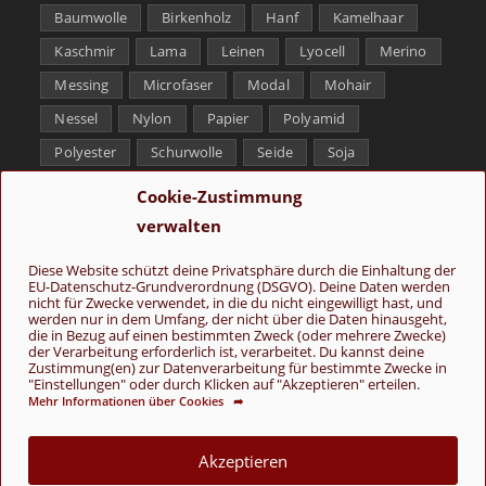
Baumwolle
Birkenholz
Hanf
Kamelhaar
Kaschmir
Lama
Leinen
Lyocell
Merino
Messing
Microfaser
Modal
Mohair
Nessel
Nylon
Papier
Polyamid
Polyester
Schurwolle
Seide
Soja
Superwash
Tencel
Viskose
Weißbronze
Cookie-Zustimmung
Wolle
Yak
verwalten
Folge uns
Diese Website schützt deine Privatsphäre durch die Einhaltung der
EU-Datenschutz-Grundverordnung (DSGVO). Deine Daten werden
nicht für Zwecke verwendet, in die du nicht eingewilligt hast, und
werden nur in dem Umfang, der nicht über die Daten hinausgeht,
die in Bezug auf einen bestimmten Zweck (oder mehrere Zwecke)
der Verarbeitung erforderlich ist, verarbeitet. Du kannst deine
Zustimmung(en) zur Datenverarbeitung für bestimmte Zwecke in
"Einstellungen" oder durch Klicken auf "Akzeptieren" erteilen.
Mehr Informationen über Cookies ➦
AGB
Kontakt
Über uns
Datenschutz
Impressum
Cookie-Richtlinie (EU)
Akzeptieren
© Copyright 2026 - Wolle & Schönes