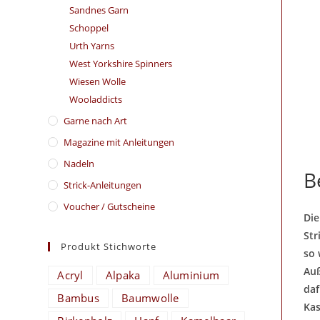
Sandnes Garn
Schoppel
Urth Yarns
West Yorkshire Spinners
Wiesen Wolle
Wooladdicts
Garne nach Art
Magazine mit Anleitungen
Nadeln
B
Strick-Anleitungen
Voucher / Gutscheine
Die
Str
Produkt Stichworte
so 
Auß
Acryl
Alpaka
Aluminium
daf
Bambus
Baumwolle
Kas