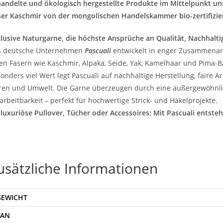
andelte und ökologisch hergestellte Produkte im Mittelpunkt un
er Kaschmir von der mongolischen Handelskammer bio-zertifiziert
lusive Naturgarne, die höchste Ansprüche an Qualität, Nachhaltig
s deutsche Unternehmen
Pascuali
entwickelt in enger Zusammenar
en Fasern wie Kaschmir, Alpaka, Seide, Yak, Kamelhaar und Pima-
onders viel Wert legt Pascuali auf nachhaltige Herstellung, fair
ren und Umwelt. Die Garne überzeugen durch eine außergewöhnlic
arbeitbarkeit – perfekt für hochwertige Strick- und Häkelprojekte.
luxuriöse Pullover, Tücher oder Accessoires: Mit Pascuali entsteh
usätzliche Informationen
GEWICHT
EAN