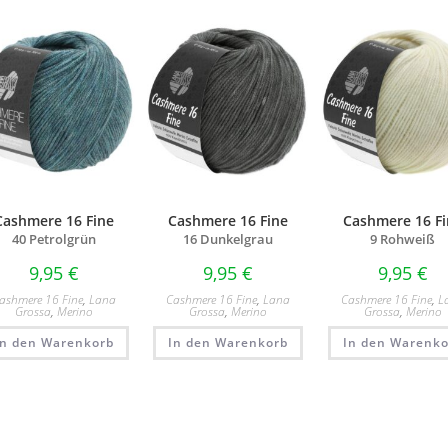
Cashmere 16 Fine
Cashmere 16 Fine
Cashmere 16 Fi
40 Petrolgrün
16 Dunkelgrau
9 Rohweiß
9,95
€
9,95
€
9,95
€
ashmere 16 Fine
,
Lana
Cashmere 16 Fine
,
Lana
Cashmere 16 Fine
,
L
Grossa
,
Merino
Grossa
,
Merino
Grossa
,
Merino
In den Warenkorb
In den Warenkorb
In den Warenko