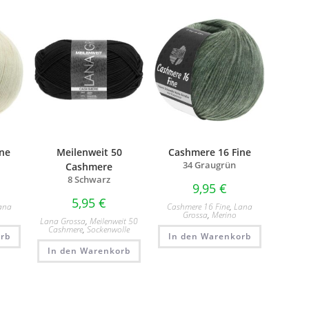
ne
Meilenweit 50
Cashmere 16 Fine
34 Graugrün
Cashmere
8 Schwarz
9,95
€
5,95
€
ana
Cashmere 16 Fine
,
Lana
Grossa
,
Merino
Lana Grossa
,
Meilenweit 50
Cashmere
,
Sockenwolle
rb
In den Warenkorb
In den Warenkorb