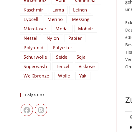
Birkenholz
Hanf
Kamelhaar
geh
uns
Kaschmir
Lama
Leinen
Lyocell
Merino
Messing
Exk
Microfaser
Modal
Mohair
Da
edl
Nessel
Nylon
Papier
Bes
Polyamid
Polyester
Tie
Schurwolle
Seide
Soja
Ver
Superwash
Tencel
Viskose
Ob 
Weißbronze
Wolle
Yak
Folge uns
Z