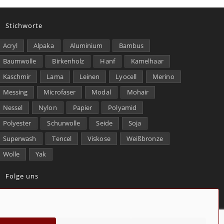
Stichworte
Acryl
Alpaka
Aluminium
Bambus
Baumwolle
Birkenholz
Hanf
Kamelhaar
Kaschmir
Lama
Leinen
Lyocell
Merino
Messing
Microfaser
Modal
Mohair
Nessel
Nylon
Papier
Polyamid
Polyester
Schurwolle
Seide
Soja
Superwash
Tencel
Viskose
Weißbronze
Wolle
Yak
Folge uns