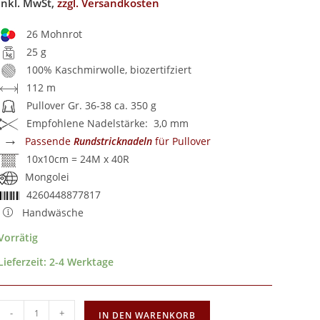
inkl. MwSt,
zzgl. Versandkosten
26 Mohnrot
25 g
100% Kaschmirwolle, biozertifziert
112 m
Pullover Gr. 36-38 ca. 350 g
Empfohlene Nadelstärke: 3,0 mm
→
Passende
Rundstricknadeln
für Pullover
10x10cm = 24M x 40R
Mongolei
4260448877817
Handwäsche
Vorrätig
Lieferzeit:
2-4 Werktage
-
+
IN DEN WARENKORB