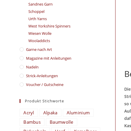
Sandnes Garn
Schoppel
Urth Yarns
West Yorkshire Spinners
Wiesen Wolle
Wooladdicts
Garne nach Art
Magazine mit Anleitungen
Nadeln
B
Strick-Anleitungen
Voucher / Gutscheine
Die
Str
Produkt Stichworte
so 
Auß
Acryl
Alpaka
Aluminium
daf
Bambus
Baumwolle
Kas