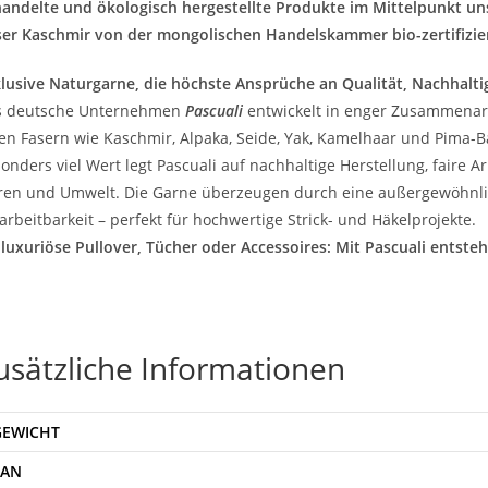
andelte und ökologisch hergestellte Produkte im Mittelpunkt un
er Kaschmir von der mongolischen Handelskammer bio-zertifiziert
lusive Naturgarne, die höchste Ansprüche an Qualität, Nachhaltig
s deutsche Unternehmen
Pascuali
entwickelt in enger Zusammenar
en Fasern wie Kaschmir, Alpaka, Seide, Yak, Kamelhaar und Pima-
onders viel Wert legt Pascuali auf nachhaltige Herstellung, fair
ren und Umwelt. Die Garne überzeugen durch eine außergewöhnlic
arbeitbarkeit – perfekt für hochwertige Strick- und Häkelprojekte.
luxuriöse Pullover, Tücher oder Accessoires: Mit Pascuali entsteh
usätzliche Informationen
GEWICHT
EAN