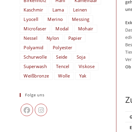
Birkenholz
Hanf
Kamelhaar
geh
uns
Kaschmir
Lama
Leinen
Lyocell
Merino
Messing
Exk
Microfaser
Modal
Mohair
Da
edl
Nessel
Nylon
Papier
Bes
Polyamid
Polyester
Tie
Schurwolle
Seide
Soja
Ver
Superwash
Tencel
Viskose
Ob 
Weißbronze
Wolle
Yak
Folge uns
Z