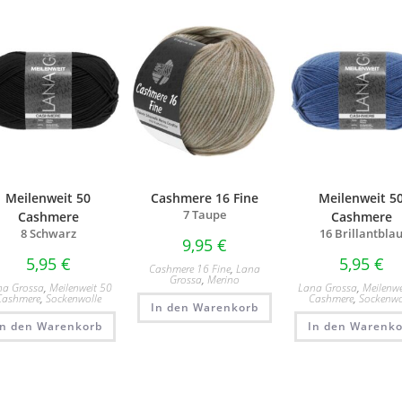
Meilenweit 50
Cashmere 16 Fine
Meilenweit 5
7 Taupe
Cashmere
Cashmere
8 Schwarz
16 Brillantbla
9,95
€
5,95
€
5,95
€
Cashmere 16 Fine
,
Lana
Grossa
,
Merino
na Grossa
,
Meilenweit 50
Lana Grossa
,
Meilenwe
Cashmere
,
Sockenwolle
Cashmere
,
Sockenwo
In den Warenkorb
In den Warenkorb
In den Warenko