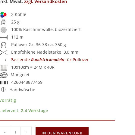
inkl. MwSt,
zzgl. Versandkosten
2 Kohle
25 g
100% Kaschmirwolle, biozertifziert
112 m
Pullover Gr. 36-38 ca. 350 g
Empfohlene Nadelstärke 3,0 mm
→
Passende
Rundstricknadeln
für Pullover
10x10cm = 24M x 40R
Mongolei
4260448877459
Handwäsche
Vorrätig
Lieferzeit:
2-4 Werktage
-
+
IN DEN WARENKORB