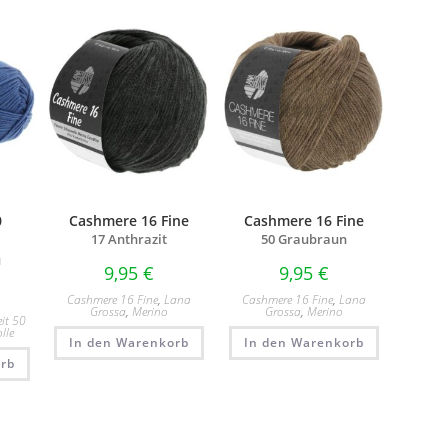
0
Cashmere 16 Fine
Cashmere 16 Fine
17 Anthrazit
50 Graubraun
u
9,95
€
9,95
€
Cashmere 16 Fine
,
Lana
Cashmere 16 Fine
,
Lana
Grossa
,
Merino
Grossa
,
Merino
it 50
lle
In den Warenkorb
In den Warenkorb
rb