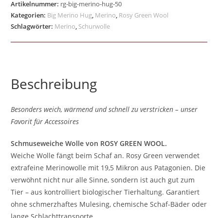
Artikelnummer:
rg-big-merino-hug-50
Kategorien:
Big Merino Hug
,
Merino
,
Rosy Green Wool
Schlagwörter:
Merino
,
Schurwolle
Beschreibung
Besonders weich, wärmend und schnell zu verstricken – unser
Favorit für Accessoires
Schmuseweiche Wolle von ROSY GREEN WOOL.
Weiche Wolle fängt beim Schaf an. Rosy Green verwendet
extrafeine Merinowolle mit 19,5 Mikron aus Patagonien. Die
verwöhnt nicht nur alle Sinne, sondern ist auch gut zum
Tier – aus kontrolliert biologischer Tierhaltung. Garantiert
ohne schmerzhaftes Mulesing, chemische Schaf-Bäder oder
lange Schlachttransporte.