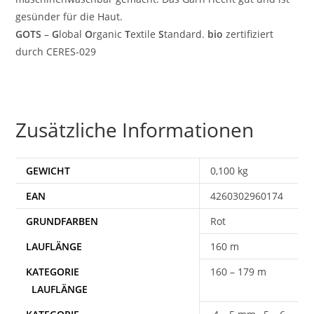
gesünder für die Haut.
GOTS
–
G
lobal
O
rganic
T
extile
S
tandard.
bio
zertifiziert
durch CERES-029
Zusätzliche Informationen
GEWICHT
0,100 kg
EAN
4260302960174
Rot
160 m
160 – 179 m