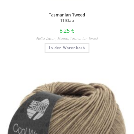
Tasmanian Tweed
11 Blau
8,25
€
Atelier Zitron
,
Merino
,
Tasmanian Tweed
In den Warenkorb