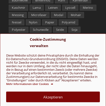
Baumwolle
Birkenholz
Hanf
Kamelhaar
Kaschmir
Lama
Leinen
Lyocell
Merino
Messing
Microfaser
Modal
Mohair
Nessel
Nylon
Papier
Polyamid
Polyester
Schurwolle
Seide
Soja
Superwash
Tencel
Viskose
Weißbronze
Cookie-Zustimmung
Wolle
Yak
verwalten
Folge uns
Diese Website schützt deine Privatsphäre durch die Einhaltung der
EU-Datenschutz-Grundverordnung (DSGVO). Deine Daten werden
nicht für Zwecke verwendet, in die du nicht eingewilligt hast, und
werden nur in dem Umfang, der nicht über die Daten hinausgeht,
die in Bezug auf einen bestimmten Zweck (oder mehrere Zwecke)
der Verarbeitung erforderlich ist, verarbeitet. Du kannst deine
Zustimmung(en) zur Datenverarbeitung für bestimmte Zwecke in
"Einstellungen" oder durch Klicken auf "Akzeptieren" erteilen.
Mehr Informationen über Cookies ➦
AGB
Kontakt
Über uns
Datenschutz
Impressum
Cookie-Richtlinie (EU)
Akzeptieren
© Copyright 2026 - Wolle & Schönes