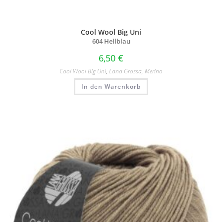
Cool Wool Big Uni
604 Hellblau
6,50
€
Cool Wool Big Uni
,
Lana Grossa
,
Merino
In den Warenkorb