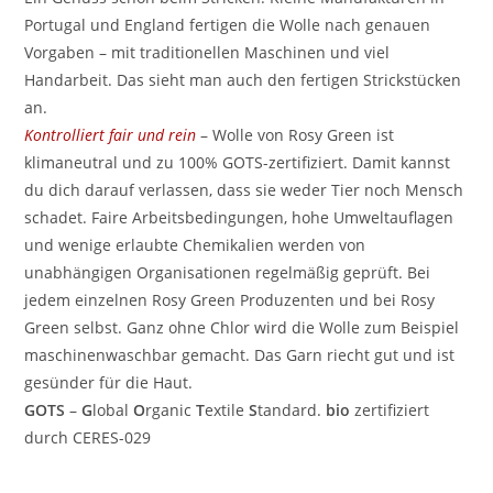
Portugal und England fertigen die Wolle nach genauen
Vorgaben – mit traditionellen Maschinen und viel
Handarbeit. Das sieht man auch den fertigen Strickstücken
an.
Kontrolliert fair und rein
– Wolle von Rosy Green ist
klimaneutral und zu 100% GOTS-zertifiziert. Damit kannst
du dich darauf verlassen, dass sie weder Tier noch Mensch
schadet. Faire Arbeitsbedingungen, hohe Umweltauflagen
und wenige erlaubte Chemikalien werden von
unabhängigen Organisationen regelmäßig geprüft. Bei
jedem einzelnen Rosy Green Produzenten und bei Rosy
Green selbst. Ganz ohne Chlor wird die Wolle zum Beispiel
maschinenwaschbar gemacht. Das Garn riecht gut und ist
gesünder für die Haut.
GOTS
–
G
lobal
O
rganic
T
extile
S
tandard.
bio
zertifiziert
durch CERES-029