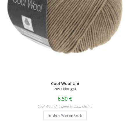
Cool Wool Uni
2093 Nougat
6,50
€
Cool Wool Uni
,
Lana Grossa
,
Merino
In den Warenkorb