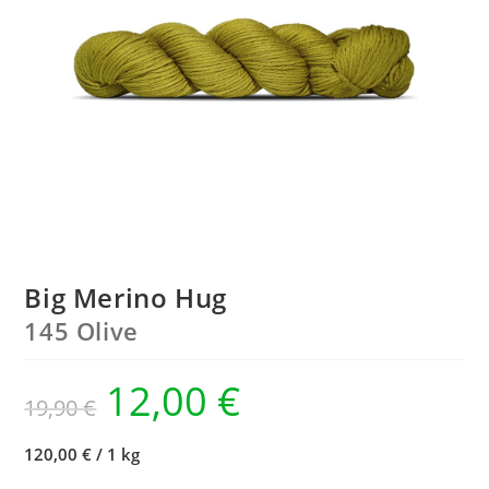
Big Merino Hug
145 Olive
12,00
€
19,90
€
120,00 €
/
1 kg