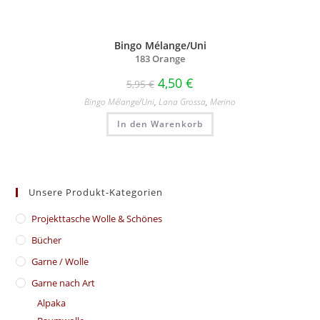
Bingo Mélange/Uni
183 Orange
4,50
€
5,95
€
Bingo Mélange/​Uni
,
Lana Grossa
,
Merino
In den Warenkorb
Unsere Produkt-Kategorien
​Projekttasche Wolle & Schönes
Bücher
Garne / Wolle
Garne nach Art
Alpaka