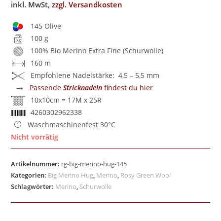
inkl. MwSt,
zzgl. Versandkosten
145 Olive
100 g
100% Bio Merino Extra Fine (Schurwolle)
160 m
Empfohlene Nadelstärke: 4,5 – 5,5 mm
→
Passende
Stricknadeln
findest du hier
10x10cm = 17M x 25R
4260302962338
Waschmaschinenfest 30°C
Nicht vorrätig
Artikelnummer:
rg-big-merino-hug-145
Kategorien:
Big Merino Hug
,
Merino
,
Rosy Green Wool
Schlagwörter:
Merino
,
Schurwolle