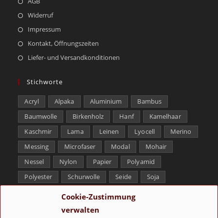
AGB
Widerruf
Impressum
Kontakt, Öffnungszeiten
Liefer- und Versandkonditionen
Stichworte
Acryl
Alpaka
Aluminium
Bambus
Baumwolle
Birkenholz
Hanf
Kamelhaar
Kaschmir
Lama
Leinen
Lyocell
Merino
Messing
Microfaser
Modal
Mohair
Nessel
Nylon
Papier
Polyamid
Polyester
Schurwolle
Seide
Soja
Superwash
Tencel
Viskose
Weißbronze
Cookie-Zustimmung
Wolle
Yak
verwalten