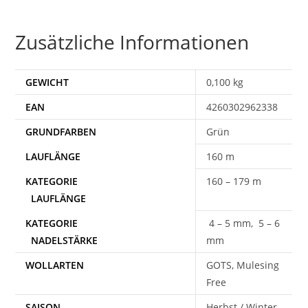
Zusätzliche Informationen
GEWICHT
0,100 kg
EAN
4260302962338
Grün
160 m
160 – 179 m
4 – 5 mm, 5 – 6
mm
WOLLARTEN
GOTS, Mulesing
Free
SAISON
Herbst / Winter