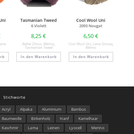
Uni
Tasmanian Tweed
Cool Wool Uni
6 Violett
2093 Nougat
€
8,25
€
6,50
€
Lana
Atelier Zitron
,
Merino
,
Cool Wool Uni
,
Lana Grossa
,
Tasmanian Tweed
Merino
rb
In den Warenkorb
In den Warenkorb
Stichworte
Acryl
Alpaka
Aluminium
Bambus
Baumwolle
Birkenholz
Hanf
Kamelhaar
Kaschmir
Lama
Leinen
Lyocell
Merino