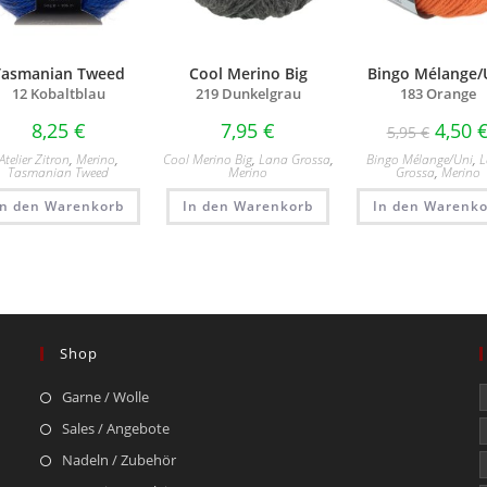
Tasmanian Tweed
Cool Merino Big
Bingo Mélange/
12 Kobaltblau
219 Dunkelgrau
183 Orange
8,25
€
7,95
€
4,50
5,95
€
Atelier Zitron
,
Merino
,
Cool Merino Big
,
Lana Grossa
,
Bingo Mélange/​Uni
,
Tasmanian Tweed
Merino
Grossa
,
Merino
In den Warenkorb
In den Warenkorb
In den Warenko
Shop
Garne / Wolle
Sales / Angebote
Nadeln / Zubehör