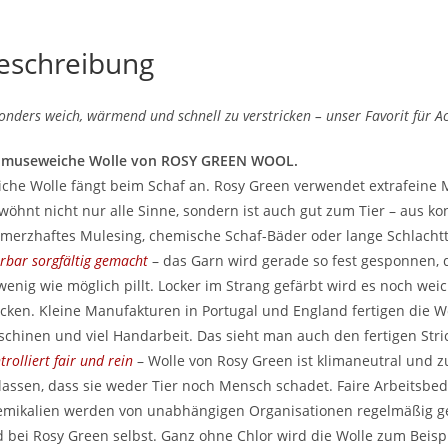
eschreibung
onders weich, wärmend und schnell zu verstricken – unser Favorit für Ac
hmuseweiche Wolle von ROSY GREEN WOOL.
che Wolle fängt beim Schaf an. Rosy Green verwendet extrafeine M
wöhnt nicht nur alle Sinne, sondern ist auch gut zum Tier – aus kon
merzhaftes Mulesing, chemische Schaf-Bäder oder lange Schlachtt
rbar sorgfältig gemacht
– das Garn wird gerade so fest gesponnen, d
wenig wie möglich pillt. Locker im Strang gefärbt wird es noch wei
icken. Kleine Manufakturen in Portugal und England fertigen die W
chinen und viel Handarbeit. Das sieht man auch den fertigen Stri
trolliert fair und rein
– Wolle von Rosy Green ist klimaneutral und z
lassen, dass sie weder Tier noch Mensch schadet. Faire Arbeitsb
mikalien werden von unabhängigen Organisationen regelmäßig ge
 bei Rosy Green selbst. Ganz ohne Chlor wird die Wolle zum Beis