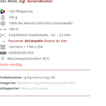
inkl. MwSt,
zzgl. Versandkosten
126 Pfingstrose
100 g
100% Bio Merino Extra Fine (Schurwolle)
160 m
Empfohlene Nadelstärke: 4,5 – 5,5 mm
→
Passende
Stricknadeln
findest du hier
10x10cm = 17M x 25R
4260302961959
Waschmaschinenfest 30°C
Nicht vorrätig
Artikelnummer:
rg-big-merino-hug-126
Kategorien:
Big Merino Hug
,
Merino
,
Rosy Green Wool
Schlagwörter:
Merino
,
Schurwolle