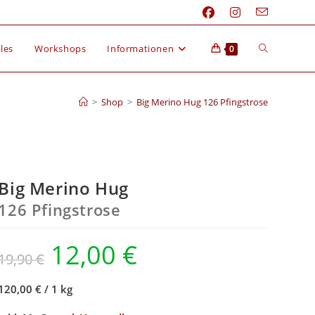
les
Workshops
Informationen
0
>
Shop
>
Big Merino Hug 126 Pfingstrose
Big Merino Hug
126 Pfingstrose
12,00
€
19,90
€
120,00 €
/
1 kg