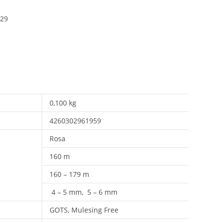
029
0,100 kg
4260302961959
Rosa
160 m
160 – 179 m
4 – 5 mm, 5 – 6 mm
GOTS, Mulesing Free