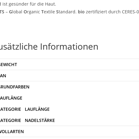
 ist gesünder für die Haut.
TS
–
G
lobal
O
rganic
T
extile
S
tandard.
bio
zertifiziert durch CERES-
usätzliche Informationen
GEWICHT
EAN
WOLLARTEN