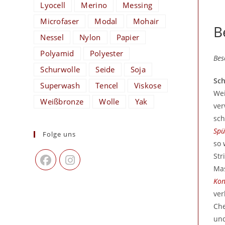
Lyocell
Merino
Messing
Microfaser
Modal
Mohair
B
Nessel
Nylon
Papier
Polyamid
Polyester
Bes
Schurwolle
Seide
Soja
Sc
Superwash
Tencel
Viskose
Wei
Weißbronze
Wolle
Yak
ver
sch
Spü
Folge uns
so 
Str
Mas
Kon
ver
Che
und