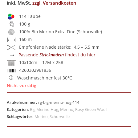
inkl. MwSt,
zzgl. Versandkosten
114 Taupe
100 g
100% Bio Merino Extra Fine (Schurwolle)
160 m
Empfohlene Nadelstärke: 4,5 – 5,5 mm
→
Passende
Stricknadeln
findest du hier
10x10cm = 17M x 25R
4260302961836
Waschmaschinenfest 30°C
Nicht vorrätig
Artikelnummer:
rg-big-merino-hug-114
Kategorien:
Big Merino Hug
,
Merino
,
Rosy Green Wool
Schlagwörter:
Merino
,
Schurwolle