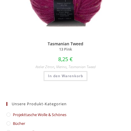
Tasmanian Tweed
13 Pink
8,25
€
Atelier Zitron
,
Merino
,
Tasmanian Tweed
In den Warenkorb
Unsere Produkt-Kategorien
​Projekttasche Wolle & Schönes
Bücher