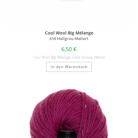
Cool Wool Big Mélange
616 Hellgrau Meliert
6,50
€
Cool Wool Big Mélange
,
Lana Grossa
,
Merino
In den Warenkorb