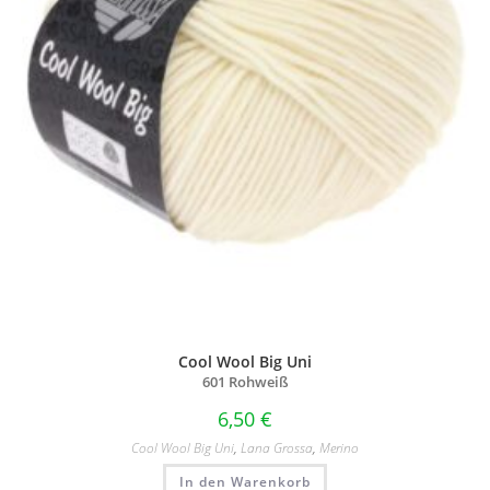
Cool Wool Big Uni
601 Rohweiß
6,50
€
Cool Wool Big Uni
,
Lana Grossa
,
Merino
In den Warenkorb