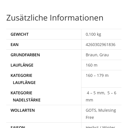
Zusätzliche Informationen
GEWICHT
0,100 kg
EAN
4260302961836
Braun, Grau
160 m
160 – 179 m
4 – 5 mm, 5 – 6
mm
WOLLARTEN
GOTS, Mulesing
Free
SAISON
Herbst / Winter