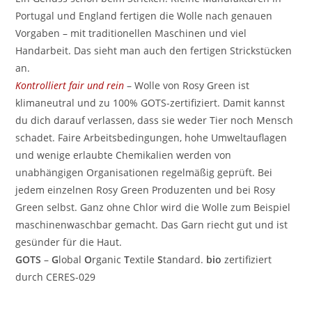
Portugal und England fertigen die Wolle nach genauen
Vorgaben – mit traditionellen Maschinen und viel
Handarbeit. Das sieht man auch den fertigen Strickstücken
an.
Kontrolliert fair und rein
– Wolle von Rosy Green ist
klimaneutral und zu 100% GOTS-zertifiziert. Damit kannst
du dich darauf verlassen, dass sie weder Tier noch Mensch
schadet. Faire Arbeitsbedingungen, hohe Umweltauflagen
und wenige erlaubte Chemikalien werden von
unabhängigen Organisationen regelmäßig geprüft. Bei
jedem einzelnen Rosy Green Produzenten und bei Rosy
Green selbst. Ganz ohne Chlor wird die Wolle zum Beispiel
maschinenwaschbar gemacht. Das Garn riecht gut und ist
gesünder für die Haut.
GOTS
–
G
lobal
O
rganic
T
extile
S
tandard.
bio
zertifiziert
durch CERES-029