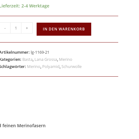
Lieferzeit:
2-4 Werktage
-
+
IN DEN WARENKORB
Artikelnummer:
lg-1169-21
Kategorien:
Basta
,
Lana Grossa
,
Merino
Schlagwörter:
Merino
,
Polyamid
,
Schurwolle
d feinen Merinofasern