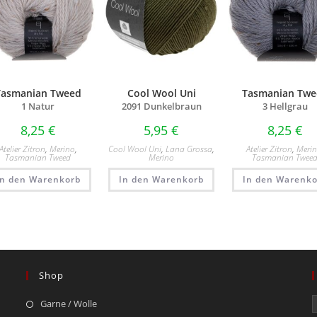
Tasmanian Tweed
Cool Wool Uni
Tasmanian Twe
1 Natur
2091 Dunkelbraun
3 Hellgrau
8,25
€
5,95
€
8,25
€
Atelier Zitron
,
Merino
,
Cool Wool Uni
,
Lana Grossa
,
Atelier Zitron
,
Meri
Tasmanian Tweed
Merino
Tasmanian Twee
In den Warenkorb
In den Warenkorb
In den Warenko
Shop
Garne / Wolle