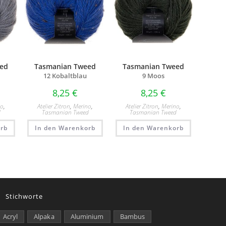
ed
Tasmanian Tweed
Tasmanian Tweed
12 Kobaltblau
9 Moos
8,25
€
8,25
€
no
,
Atelier Zitron
,
Merino
,
Atelier Zitron
,
Merino
,
d
Tasmanian Tweed
Tasmanian Tweed
rb
In den Warenkorb
In den Warenkorb
Stichworte
Acryl
Alpaka
Aluminium
Bambus