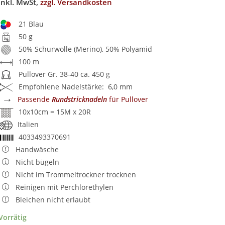
inkl. MwSt,
zzgl. Versandkosten
21 Blau
50 g
50% Schurwolle (Merino), 50% Polyamid
100 m
Pullover Gr. 38-40 ca. 450 g
Empfohlene Nadelstärke: 6,0 mm
→
Passende
Rundstricknadeln
für Pullover
10x10cm = 15M x 20R
Italien
4033493370691
Handwäsche
Nicht bügeln
Nicht im Trommeltrockner trocknen
Reinigen mit Perchlorethylen
Bleichen nicht erlaubt
Vorrätig