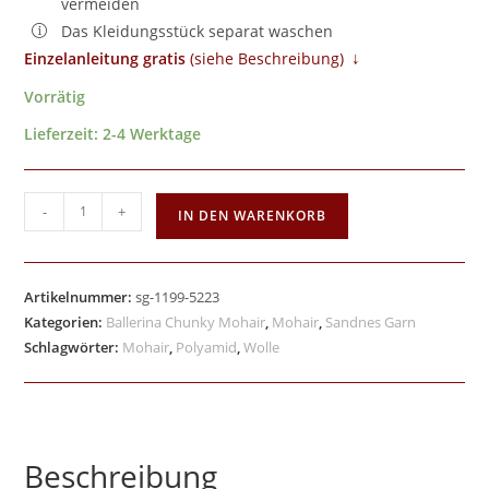
vermeiden
Das Kleidungsstück separat waschen
↓
Einzelanleitung gratis
​ (siehe Beschreibung)
Vorrätig
Lieferzeit:
2-4 Werktage
-
+
IN DEN WARENKORB
Artikelnummer:
sg-1199-5223
Kategorien:
Ballerina Chunky Mohair
,
Mohair
,
Sandnes Garn
Schlagwörter:
Mohair
,
Polyamid
,
Wolle
Beschreibung