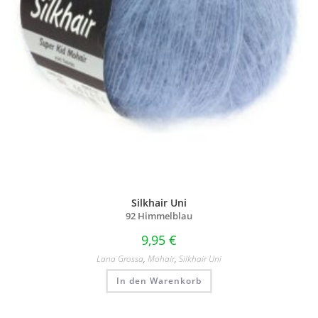
Silkhair Uni
92 Himmelblau
9,95
€
Lana Grossa
,
Mohair
,
Silkhair Uni
In den Warenkorb