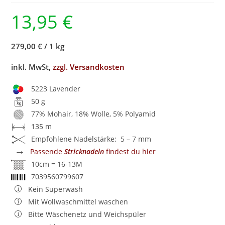
13,95
€
279,00 €
/
1 kg
inkl. MwSt,
zzgl. Versandkosten
5223 Lavender
50 g
77% Mohair, 18% Wolle, 5% Polyamid
135 m
Empfohlene Nadelstärke: 5 – 7 mm
→
Passende
Stricknadeln
findest du hier
10cm = 16-13M
7039560799607
Kein Superwash
Mit Wollwaschmittel waschen
Bitte Wäschenetz und Weichspüler