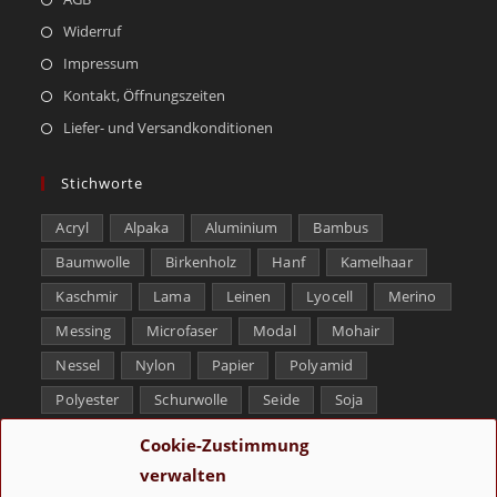
Widerruf
Impressum
Kontakt, Öffnungszeiten
Liefer- und Versandkonditionen
Stichworte
Acryl
Alpaka
Aluminium
Bambus
Baumwolle
Birkenholz
Hanf
Kamelhaar
Kaschmir
Lama
Leinen
Lyocell
Merino
Messing
Microfaser
Modal
Mohair
Nessel
Nylon
Papier
Polyamid
Polyester
Schurwolle
Seide
Soja
Superwash
Tencel
Viskose
Weißbronze
Cookie-Zustimmung
Wolle
Yak
verwalten