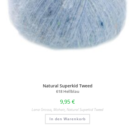
Natural Superkid Tweed
618 Hellblau
9,95
€
Lana Grossa
,
Mohair
,
Natural Superkid Tweed
In den Warenkorb