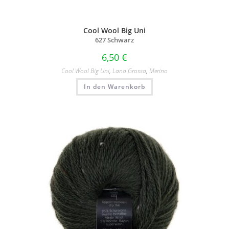
Cool Wool Big Uni
627 Schwarz
6,50
€
Cool Wool Big Uni
,
Lana Grossa
,
Merino
In den Warenkorb