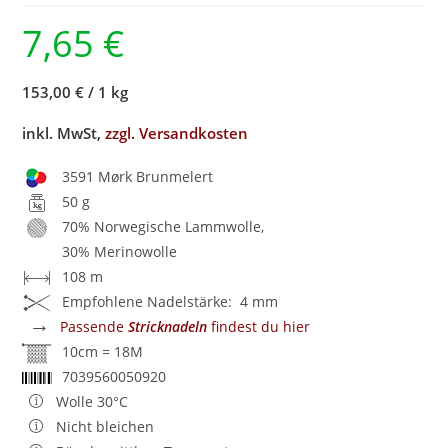
7,65
€
153,00 €
/
1 kg
inkl. MwSt,
zzgl. Versandkosten
3591 Mørk Brunmelert
50 g
70% Norwegische Lammwolle,
30% Merinowolle
108 m
Empfohlene Nadelstärke: 4 mm
→
Passende
Stricknadeln
findest du hier
10cm = 18M
7039560050920
Wolle 30°C
Nicht bleichen