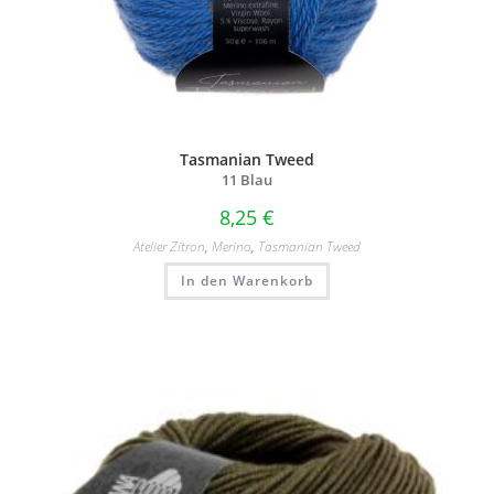
Tasmanian Tweed
11 Blau
8,25
€
Atelier Zitron
,
Merino
,
Tasmanian Tweed
In den Warenkorb