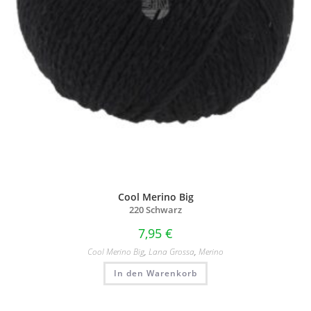
Cool Merino Big
220 Schwarz
7,95
€
Cool Merino Big
,
Lana Grossa
,
Merino
In den Warenkorb