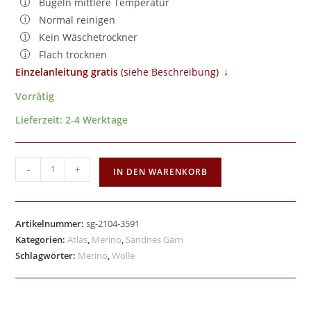
Bügeln mittlere Temperatur
Normal reinigen
Kein Wäschetrockner
Flach trocknen
↓
Einzelanleitung gratis
​ (siehe Beschreibung)
Vorrätig
Lieferzeit:
2-4 Werktage
-
+
IN DEN WARENKORB
Artikelnummer:
sg-2104-3591
Kategorien:
Atlas
,
Merino
,
Sandnes Garn
Schlagwörter:
Merino
,
Wolle