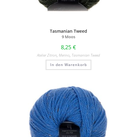
Tasmanian Tweed
9 Moos
8,25
€
Atelier Zitron
,
Merino
,
Tasmanian Tweed
In den Warenkorb