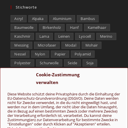
Stichworte
Acryl
Alpaka
Aluminium
Bambus
Baumwolle
Birkenholz
Hanf
Kamelhaar
Kaschmir
Lama
Leinen
Lyocell
Merino
Messing
Microfaser
Modal
Mohair
Nessel
Nylon
Papier
Polyamid
Polyester
Schurwolle
Seide
Soja
Superwash
Tencel
Viskose
Weißbronze
Cookie-Zustimmung
Wolle
Yak
verwalten
Folge uns
Diese Website schützt deine Privatsphäre durch die Einhaltung der
EU-Datenschutz-Grundverordnung (DSGVO). Deine Daten werden
nicht für Zwecke verwendet, in die du nicht eingewilligt hast, und
werden nur in dem Umfang, der nicht über die Daten hinausgeht,
die in Bezug auf einen bestimmten Zweck (oder mehrere Zwecke)
der Verarbeitung erforderlich ist, verarbeitet. Du kannst deine
Zustimmung(en) zur Datenverarbeitung für bestimmte Zwecke in
"Einstellungen" oder durch Klicken auf "Akzeptieren" erteilen.