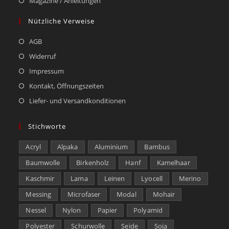
Magazine / Anleitungen
Nützliche Verweise
AGB
Widerruf
Impressum
Kontakt, Öffnungszeiten
Liefer- und Versandkonditionen
Stichworte
Acryl
Alpaka
Aluminium
Bambus
Baumwolle
Birkenholz
Hanf
Kamelhaar
Kaschmir
Lama
Leinen
Lyocell
Merino
Messing
Microfaser
Modal
Mohair
Nessel
Nylon
Papier
Polyamid
Polyester
Schurwolle
Seide
Soja