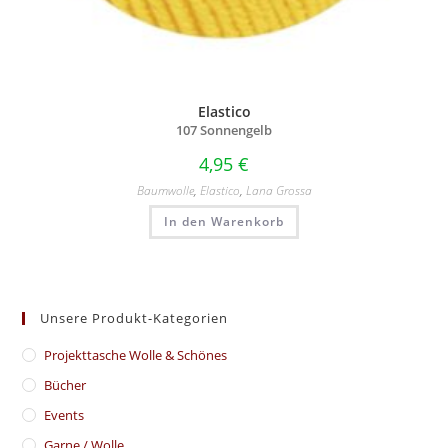
Elastico
107 Sonnengelb
4,95
€
Baumwolle
,
Elastico
,
Lana Grossa
In den Warenkorb
Unsere Produkt-Kategorien
​Projekttasche Wolle & Schönes
Bücher
Events
Garne / Wolle