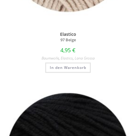
Elastico
97 Beige
4,95
€
Baumwolle
,
Elastico
,
Lana Grossa
In den Warenkorb