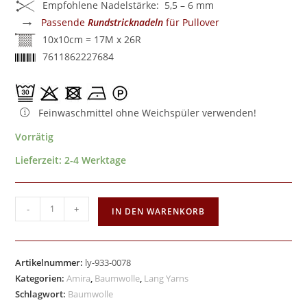
Empfohlene Nadelstärke: 5,5 – 6 mm
→
Passende
Rundstricknadeln
für Pullover
10x10cm = 17M x 26R
7611862227684
Feinwaschmittel ohne Weichspüler verwenden!
Vorrätig
Lieferzeit:
2-4 Werktage
-
+
IN DEN WARENKORB
Artikelnummer:
ly-933-0078
Kategorien:
Amira
,
Baumwolle
,
Lang Yarns
Schlagwort:
Baumwolle