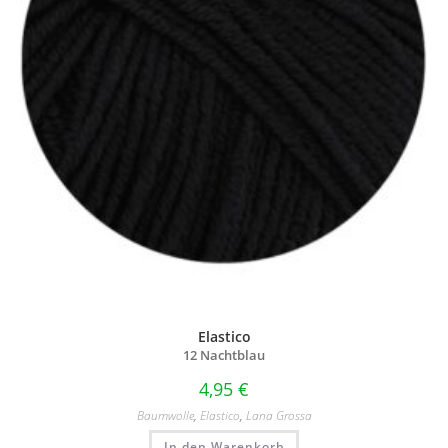
Elastico
12 Nachtblau
4,95
€
Baumwolle
,
Elastico
,
Lana Grossa
In den Warenkorb