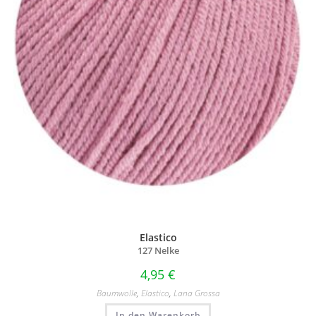
Elastico
127 Nelke
4,95
€
Baumwolle
,
Elastico
,
Lana Grossa
In den Warenkorb