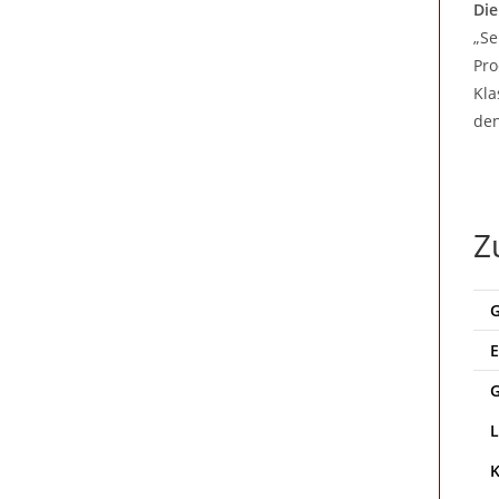
Die
„Se
Pro
Kla
den
Z