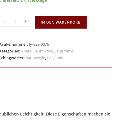
Lieferzeit:
2-4 Werktage
-
+
IN DEN WARENKORB
Artikelnummer:
ly-933-0076
Kategorien:
Amira
,
Baumwolle
,
Lang Yarns
Schlagwörter:
Baumwolle
,
Polyamid
ublichen Leichtigkeit. Diese Eigenschaften machen sie