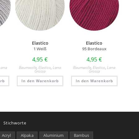
Elastico
Elastico
1 Weiß
95 Bordeaux
4,95
€
4,95
€
Lana
Baumwolle
,
Elastico
,
Lana
Baumwolle
,
Elastico
,
Lana
Grossa
Grossa
rb
In den Warenkorb
In den Warenkorb
Stichworte
Acryl
Alpaka
Aluminium
Bambus