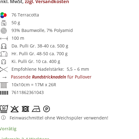
inkl. MwSt,
zzgl. Versandkosten
76 Terracotta
50 g
93% Baumwolle, 7% Polyamid
100 m
Da. Pulli Gr. 38-40 ca. 500 g
Hr. Pulli Gr. 48-50 ca. 700 g
Ki. Pulli Gr. 10 ca. 400 g
Empfohlene Nadelstärke: 5,5 – 6 mm
→
Passende
Rundstricknadeln
für Pullover
10x10cm = 17M x 26R
7611862361043
Feinwaschmittel ohne Weichspüler verwenden!
Vorrätig