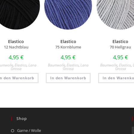
Elastico
Elastico
Elastico
12 Nachtblau
75 Kornblume
70 Hellgrau
4,95
€
4,95
€
4,95
€
umwolle
,
Elastico
,
Lana
Baumwolle
,
Elastico
,
Lana
Baumwolle
,
Elastico
,
Grossa
Grossa
Grossa
In den Warenkorb
In den Warenkorb
In den Warenko
Shop
Garne / Wolle