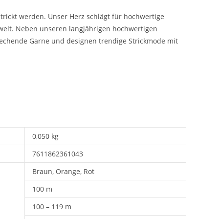
trickt werden. Unser Herz schlägt für hochwertige
ewelt. Neben unseren langjährigen hochwertigen
rechende Garne und designen trendige Strickmode mit
0,050 kg
7611862361043
Braun, Orange, Rot
100 m
100 – 119 m