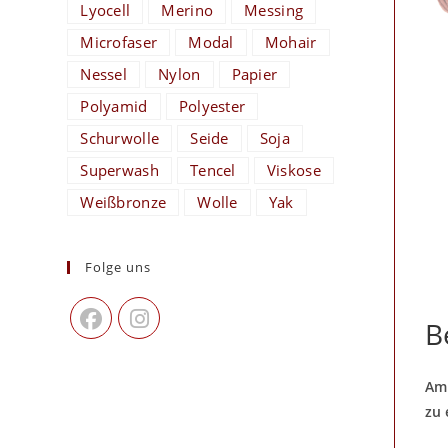
Lyocell
Merino
Messing
Microfaser
Modal
Mohair
Nessel
Nylon
Papier
Polyamid
Polyester
Schurwolle
Seide
Soja
Superwash
Tencel
Viskose
Weißbronze
Wolle
Yak
Folge uns
B
Ami
zu 