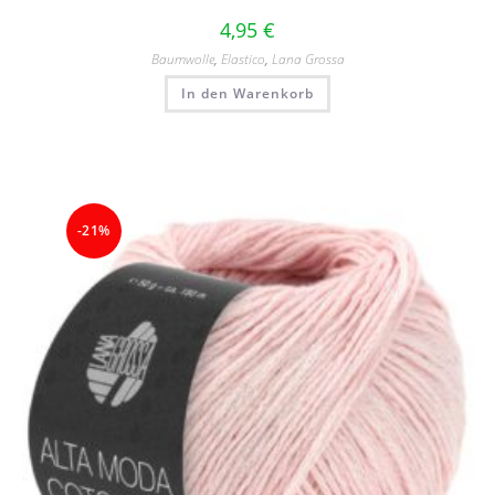
4,95
€
Baumwolle
,
Elastico
,
Lana Grossa
In den Warenkorb
-21%