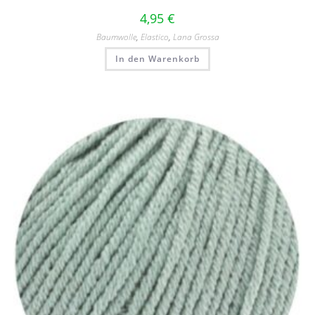
4,95
€
Baumwolle
,
Elastico
,
Lana Grossa
In den Warenkorb