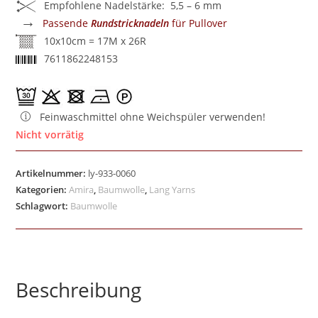
Empfohlene Nadelstärke: 5,5 – 6 mm
→
Passende
Rundstricknadeln
für Pullover
10x10cm = 17M x 26R
7611862248153
Feinwaschmittel ohne Weichspüler verwenden!
Nicht vorrätig
Artikelnummer:
ly-933-0060
Kategorien:
Amira
,
Baumwolle
,
Lang Yarns
Schlagwort:
Baumwolle
Beschreibung