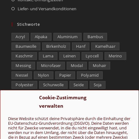
Liefer- und Versandkonditionen
Stichworte
Acryl
Alpaka
Aluminium
Bambus
Baumwolle
Birkenholz
Hanf
Kamelhaar
Kaschmir
Lama
Leinen
Lyocell
Merino
Messing
Microfaser
Modal
Mohair
Nessel
Nylon
Papier
Polyamid
Polyester
Schurwolle
Seide
Soja
Superwash
Tencel
Viskose
Weißbronze
Cookie-Zustimmung
Wolle
Yak
verwalten
Folge uns
Diese Website schützt deine Privatsphäre durch die Einhaltung der
EU-Datenschutz-Grundverordnung (DSGVO). Deine Daten werden
nicht für Zwecke verwendet, in die du nicht eingewilligt hast, und
werden nur in dem Umfang, der nicht über die Daten hinausgeht,
die in Bezug auf einen bestimmten Zweck (oder mehrere Zwecke)