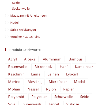
Seide
Sockenwolle
Magazine mit Anleitungen
Nadeln
Strick-Anleitungen
Voucher / Gutscheine
Produkt Stichworte
Acryl
Alpaka
Aluminium
Bambus
Baumwolle
Birkenholz
Hanf
Kamelhaar
Kaschmir
Lama
Leinen
Lyocell
Merino
Messing
Microfaser
Modal
Mohair
Nessel
Nylon
Papier
Polyamid
Polyester
Schurwolle
Seide
Soja
Superwash
Tencel
Viskose