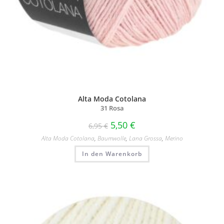
Alta Moda Cotolana
31 Rosa
5,50
€
6,95
€
Alta Moda Cotolana
,
Baumwolle
,
Lana Grossa
,
Merino
In den Warenkorb