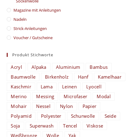
Sockenwolle
Magazine mit Anleitungen
Nadeln
Strick-Anleitungen
Voucher / Gutscheine
Produkt Stichworte
Acryl
Alpaka
Aluminium
Bambus
Baumwolle
Birkenholz
Hanf
Kamelhaar
Kaschmir
Lama
Leinen
Lyocell
Merino
Messing
Microfaser
Modal
Mohair
Nessel
Nylon
Papier
Polyamid
Polyester
Schurwolle
Seide
Soja
Superwash
Tencel
Viskose
Weißbronze
Wolle
Yak