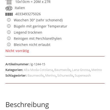
10x10cm = 20M x 27R
Italien
4033493275026
Waschen 30° (sehr schonend)
Bügeln mit geringer Temperatur
Liegend trocknen
Reinigen mit Perchlorethylen
Bleichen nicht erlaubt
Nicht vorrätig
Artikelnummer:
lg-1244-15
Kategorien:
Alta Moda Cotolana
,
Baumwolle
,
Lana Grossa
,
Merino
Schlagwörter:
Baumwolle
,
Merino
,
Schurwolle
,
Superwash
Beschreibung