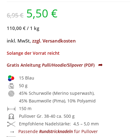
5,50
€
6,95
€
110,00 €
/
1 kg
inkl. MwSt,
zzgl. Versandkosten
Solange der Vorrat reicht
➦
Gratis Anleitung
Pulli/Hoodie/Slipover
(PDF)
15 Blau
50 g
45% Schurwolle (Merino superwash),
45% Baumwolle (Pima), 10% Polyamid
150 m
Pullover Gr. 38-40 ca. 500 g
Empfohlene Nadelstärke: 4,5 – 5,0 mm
→
Passende
Rundstricknadeln
für Pullover