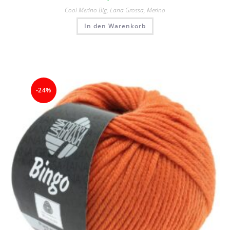
Cool Merino Big
,
Lana Grossa
,
Merino
In den Warenkorb
-24%