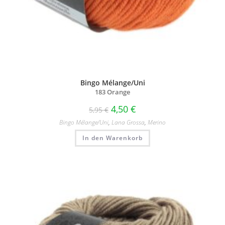
Bingo Mélange/Uni
183 Orange
4,50
€
5,95
€
Bingo Mélange/​Uni
,
Lana Grossa
,
Merino
In den Warenkorb