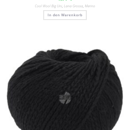
Cool Wool Big Uni
,
Lana Grossa
,
Merino
In den Warenkorb