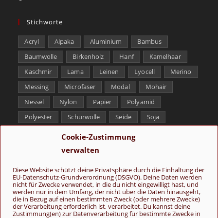
Stichworte
Acryl
Alpaka
Aluminium
Bambus
Baumwolle
Birkenholz
Hanf
Kamelhaar
Kaschmir
Lama
Leinen
Lyocell
Merino
Messing
Microfaser
Modal
Mohair
Nessel
Nylon
Papier
Polyamid
Polyester
Schurwolle
Seide
Soja
Superwash
Tencel
Viskose
Weißbronze
Cookie-Zustimmung
Wolle
Yak
verwalten
Folge uns
Diese Website schützt deine Privatsphäre durch die Einhaltung der
EU-Datenschutz-Grundverordnung (DSGVO). Deine Daten werden
nicht für Zwecke verwendet, in die du nicht eingewilligt hast, und
werden nur in dem Umfang, der nicht über die Daten hinausgeht,
die in Bezug auf einen bestimmten Zweck (oder mehrere Zwecke)
der Verarbeitung erforderlich ist, verarbeitet. Du kannst deine
Zustimmung(en) zur Datenverarbeitung für bestimmte Zwecke in