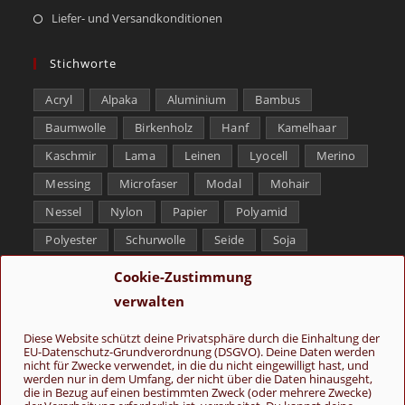
Liefer- und Versandkonditionen
Stichworte
Acryl
Alpaka
Aluminium
Bambus
Baumwolle
Birkenholz
Hanf
Kamelhaar
Kaschmir
Lama
Leinen
Lyocell
Merino
Messing
Microfaser
Modal
Mohair
Nessel
Nylon
Papier
Polyamid
Polyester
Schurwolle
Seide
Soja
Superwash
Tencel
Viskose
Weißbronze
Cookie-Zustimmung
Wolle
Yak
verwalten
Folge uns
Diese Website schützt deine Privatsphäre durch die Einhaltung der
EU-Datenschutz-Grundverordnung (DSGVO). Deine Daten werden
nicht für Zwecke verwendet, in die du nicht eingewilligt hast, und
werden nur in dem Umfang, der nicht über die Daten hinausgeht,
die in Bezug auf einen bestimmten Zweck (oder mehrere Zwecke)