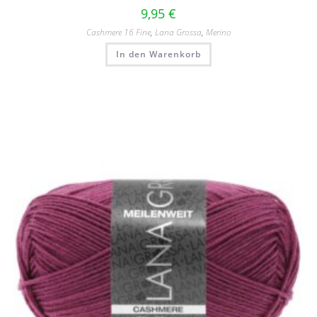
9,95
€
Cashmere 16 Fine
,
Lana Grossa
,
Merino
In den Warenkorb