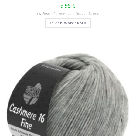
9,95
€
Cashmere 16 Fine
,
Lana Grossa
,
Merino
In den Warenkorb