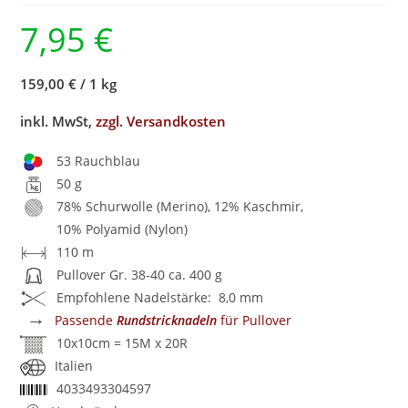
7,95
€
159,00 €
/
1 kg
inkl. MwSt,
zzgl. Versandkosten
53 Rauchblau
50 g
78% Schurwolle (Merino), 12% Kaschmir,
10% Polyamid (Nylon)
110 m
Pullover Gr. 38-40 ca. 400 g
Empfohlene Nadelstärke: 8,0 mm
→
Passende
Rundstricknadeln
für Pullover
10x10cm = 15M x 20R
Italien
4033493304597