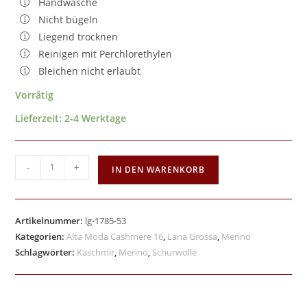
Handwäsche
Nicht bügeln
Liegend trocknen
Reinigen mit Perchlorethylen
Bleichen nicht erlaubt
Vorrätig
Lieferzeit:
2-4 Werktage
-
+
IN DEN WARENKORB
Artikelnummer:
lg-1785-53
Kategorien:
Alta Moda Cashmere 16
,
Lana Grossa
,
Merino
Schlagwörter:
Kaschmir
,
Merino
,
Schurwolle