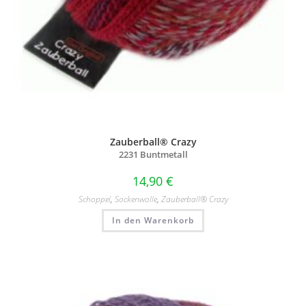
Zauberball® Crazy
2231 Buntmetall
14,90
€
Schoppel
,
Sockenwolle
,
Zauberball® Crazy
In den Warenkorb