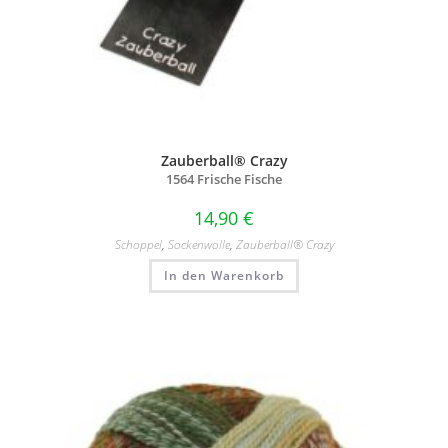
Zauberball® Crazy
1564 Frische Fische
14,90
€
Schoppel
,
Sockenwolle
,
Zauberball® Crazy
In den Warenkorb