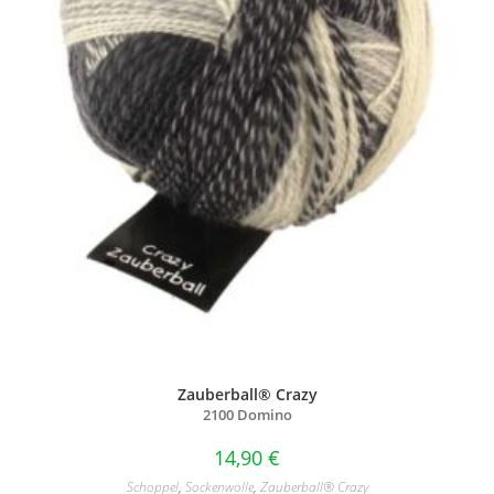
Zauberball® Crazy
2100 Domino
14,90
€
Schoppel
,
Sockenwolle
,
Zauberball® Crazy