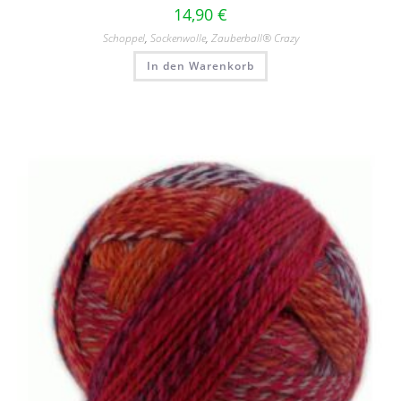
14,90
€
Schoppel
,
Sockenwolle
,
Zauberball® Crazy
In den Warenkorb