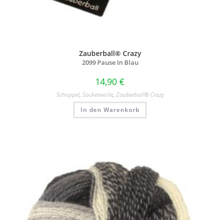
Zauberball® Crazy
2099 Pause In Blau
14,90
€
Schoppel
,
Sockenwolle
,
Zauberball® Crazy
In den Warenkorb