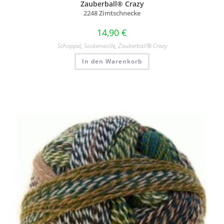
Zauberball® Crazy
2248 Zimtschnecke
14,90
€
Schoppel
,
Sockenwolle
,
Zauberball® Crazy
In den Warenkorb