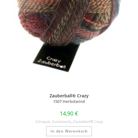
Zauberball® Crazy
1507 Herbstwind
14,90
€
Schoppel
,
Sockenwolle
,
Zauberball® Crazy
In den Warenkorb