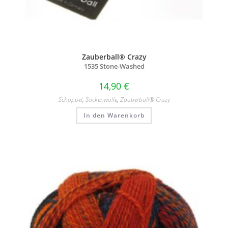
Zauberball® Crazy
1535 Stone-Washed
14,90
€
Schoppel
,
Sockenwolle
,
Zauberball® Crazy
In den Warenkorb