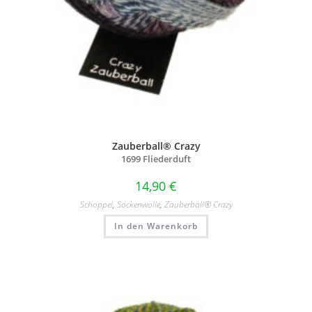
Zauberball® Crazy
1699 Fliederduft
14,90
€
Schoppel
,
Sockenwolle
,
Zauberball® Crazy
In den Warenkorb