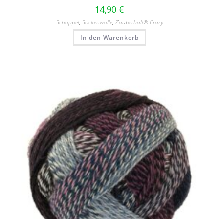
14,90
€
Schoppel
,
Sockenwolle
,
Zauberball® Crazy
In den Warenkorb