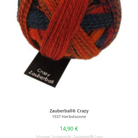
Zauberball® Crazy
1537 Herbstsonne
14,90
€
Schoppel
,
Sockenwolle
,
Zauberball® Crazy