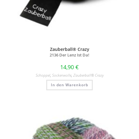
Zauberball® Crazy
2136 Der Lenz Ist Da!
14,90
€
Schoppel
,
Sockenwolle
,
Zauberball® Crazy
In den Warenkorb