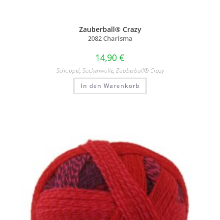
Zauberball® Crazy
2082 Charisma
14,90
€
Schoppel
,
Sockenwolle
,
Zauberball® Crazy
In den Warenkorb