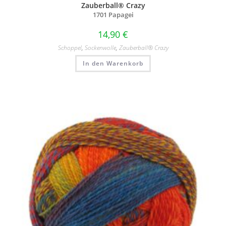
Zauberball® Crazy
1701 Papagei
14,90
€
Schoppel
,
Sockenwolle
,
Zauberball® Crazy
In den Warenkorb