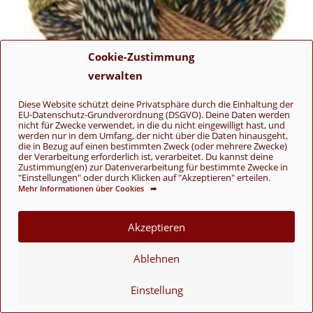
Cookie-Zustimmung
verwalten
Diese Website schützt deine Privatsphäre durch die Einhaltung der
EU-Datenschutz-Grundverordnung (DSGVO). Deine Daten werden
nicht für Zwecke verwendet, in die du nicht eingewilligt hast, und
werden nur in dem Umfang, der nicht über die Daten hinausgeht,
die in Bezug auf einen bestimmten Zweck (oder mehrere Zwecke)
der Verarbeitung erforderlich ist, verarbeitet. Du kannst deine
Zustimmung(en) zur Datenverarbeitung für bestimmte Zwecke in
"Einstellungen" oder durch Klicken auf "Akzeptieren" erteilen.
Zauberball® Crazy
Mehr Informationen über Cookies ➦
2250 Jacke Wie Hose
14,90
€
Akzeptieren
Schoppel
,
Sockenwolle
,
Zauberball® Crazy
Ablehnen
In den Warenkorb
Einstellung