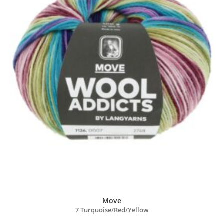
Move
7 Turquoise/
Red/
Yellow