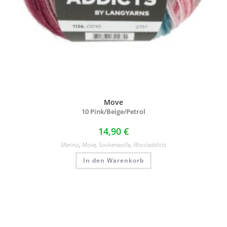
Move
10 Pink/
Beige/
Petrol
14,90
€
Merino
,
Move
,
Sockenwolle
,
Wooladdicts
In den Warenkorb