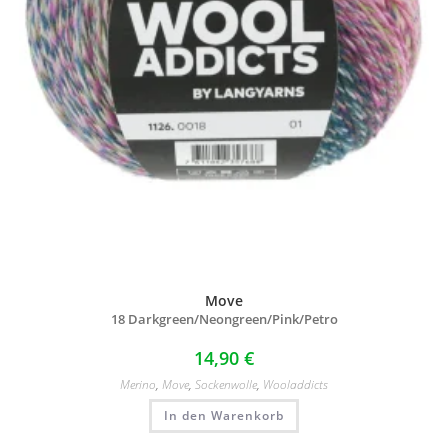
Move
18 Darkgreen/
Neongreen/
Pink/
Petro
14,90
€
Merino
,
Move
,
Sockenwolle
,
Wooladdicts
In den Warenkorb