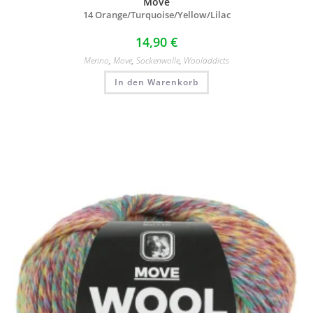
Move
14 Orange/
Turquoise/
Yellow/
Lilac
14,90
€
Merino
,
Move
,
Sockenwolle
,
Wooladdicts
In den Warenkorb