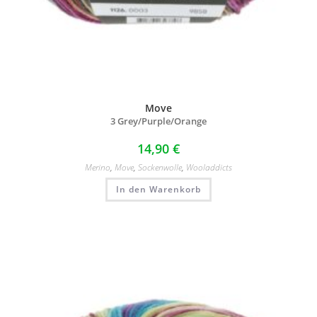
Move
3 Grey/
Purple/
Orange
14,90
€
Merino
,
Move
,
Sockenwolle
,
Wooladdicts
In den Warenkorb