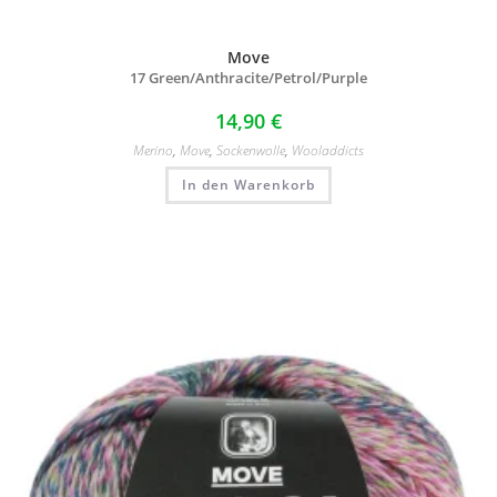
Move
17 Green/
Anthracite/
Petrol/
Purple
14,90
€
Merino
,
Move
,
Sockenwolle
,
Wooladdicts
In den Warenkorb