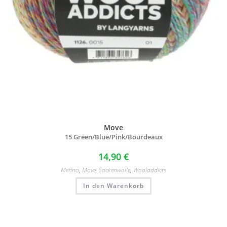
Move
15 Green/
Blue/
Pink/
Bourdeaux
14,90
€
Merino
,
Move
,
Sockenwolle
,
Wooladdicts
In den Warenkorb