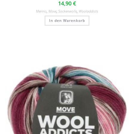
14,90
€
Merino
,
Move
,
Sockenwolle
,
Wooladdicts
In den Warenkorb