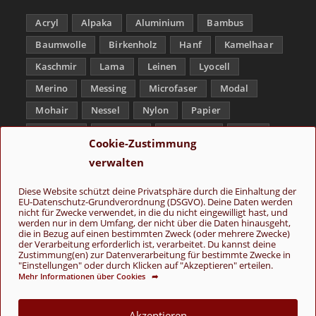
Acryl
Alpaka
Aluminium
Bambus
Baumwolle
Birkenholz
Hanf
Kamelhaar
Kaschmir
Lama
Leinen
Lyocell
Merino
Messing
Microfaser
Modal
Mohair
Nessel
Nylon
Papier
Polyamid
Polyester
Schurwolle
Seide
Cookie-Zustimmung
Soja
Superwash
Tencel
Viskose
verwalten
Weißbronze
Wolle
Yak
Diese Website schützt deine Privatsphäre durch die Einhaltung der
EU-Datenschutz-Grundverordnung (DSGVO). Deine Daten werden
Folge uns
nicht für Zwecke verwendet, in die du nicht eingewilligt hast, und
werden nur in dem Umfang, der nicht über die Daten hinausgeht,
die in Bezug auf einen bestimmten Zweck (oder mehrere Zwecke)
der Verarbeitung erforderlich ist, verarbeitet. Du kannst deine
Zustimmung(en) zur Datenverarbeitung für bestimmte Zwecke in
"Einstellungen" oder durch Klicken auf "Akzeptieren" erteilen.
Mehr Informationen über Cookies ➦
AGB
Kontakt
Über uns
Datenschutz
Impressum
Akzeptieren