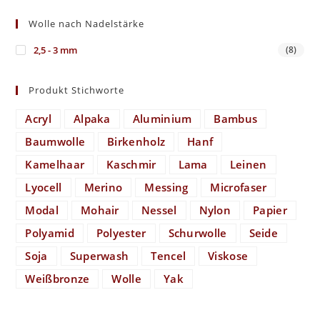
Wolle nach Nadelstärke
2,5 - 3 mm
(8)
Produkt Stichworte
Acryl
Alpaka
Aluminium
Bambus
Baumwolle
Birkenholz
Hanf
Kamelhaar
Kaschmir
Lama
Leinen
Lyocell
Merino
Messing
Microfaser
Modal
Mohair
Nessel
Nylon
Papier
Polyamid
Polyester
Schurwolle
Seide
Soja
Superwash
Tencel
Viskose
Weißbronze
Wolle
Yak