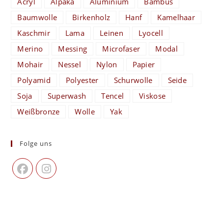
Acryl
Alpaka
Aluminium
Bambus
Baumwolle
Birkenholz
Hanf
Kamelhaar
Kaschmir
Lama
Leinen
Lyocell
Merino
Messing
Microfaser
Modal
Mohair
Nessel
Nylon
Papier
Polyamid
Polyester
Schurwolle
Seide
Soja
Superwash
Tencel
Viskose
Weißbronze
Wolle
Yak
Folge uns