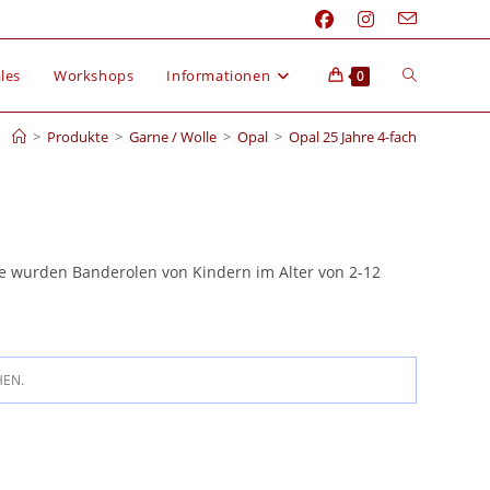
les
Workshops
Informationen
0
>
Produkte
>
Garne / Wolle
>
Opal
>
Opal 25 Jahre 4-fach
le wurden Banderolen von Kindern im Alter von 2-12
HEN.