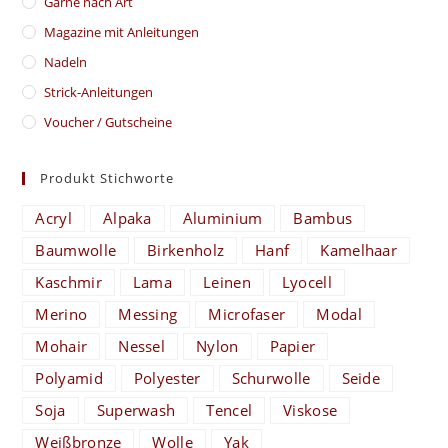
Garne nach Art
Magazine mit Anleitungen
Nadeln
Strick-Anleitungen
Voucher / Gutscheine
Produkt Stichworte
Acryl
Alpaka
Aluminium
Bambus
Baumwolle
Birkenholz
Hanf
Kamelhaar
Kaschmir
Lama
Leinen
Lyocell
Merino
Messing
Microfaser
Modal
Mohair
Nessel
Nylon
Papier
Polyamid
Polyester
Schurwolle
Seide
Soja
Superwash
Tencel
Viskose
Weißbronze
Wolle
Yak