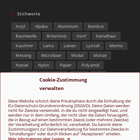
Stichworte
Acryl
Alpaka
Aluminium
Bambus
Baumwolle
Birkenholz
Hanf
Kamelhaar
Kaschmir
Lama
Leinen
Lyocell
Merino
Messing
Microfaser
Modal
Mohair
Nessel
Nylon
Papier
Polyamid
Polyester
Schurwolle
Seide
Soja
Cookie-Zustimmung
Superwash
Tencel
Viskose
Weißbronze
verwalten
Wolle
Yak
Diese Website schützt deine Privatsphäre durch die Einhaltung der
EU-Datenschutz-Grundverordnung (DSGVO). Deine Daten werden
Folge uns
nicht für Zwecke verwendet, in die du nicht eingewilligt hast, und
werden nur in dem Umfang, der nicht über die Daten hinausgeht,
die in Bezug auf einen bestimmten Zweck (oder mehrere Zwecke)
der Verarbeitung erforderlich ist, verarbeitet. Du kannst deine
Zustimmung(en) zur Datenverarbeitung für bestimmte Zwecke in
"Einstellungen" oder durch Klicken auf "Akzeptieren" erteilen.
Mehr Informationen über Cookies ➦