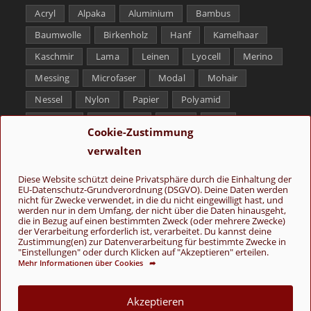
Acryl
Alpaka
Aluminium
Bambus
Baumwolle
Birkenholz
Hanf
Kamelhaar
Kaschmir
Lama
Leinen
Lyocell
Merino
Messing
Microfaser
Modal
Mohair
Nessel
Nylon
Papier
Polyamid
Polyester
Schurwolle
Seide
Soja
Cookie-Zustimmung
Superwash
Tencel
Viskose
Weißbronze
verwalten
Wolle
Yak
Diese Website schützt deine Privatsphäre durch die Einhaltung der
EU-Datenschutz-Grundverordnung (DSGVO). Deine Daten werden
Folge uns
nicht für Zwecke verwendet, in die du nicht eingewilligt hast, und
werden nur in dem Umfang, der nicht über die Daten hinausgeht,
die in Bezug auf einen bestimmten Zweck (oder mehrere Zwecke)
der Verarbeitung erforderlich ist, verarbeitet. Du kannst deine
Zustimmung(en) zur Datenverarbeitung für bestimmte Zwecke in
"Einstellungen" oder durch Klicken auf "Akzeptieren" erteilen.
Mehr Informationen über Cookies ➦
AGB
Kontakt
Über uns
Datenschutz
Impressum
Akzeptieren
Cookie-Richtlinie (EU)