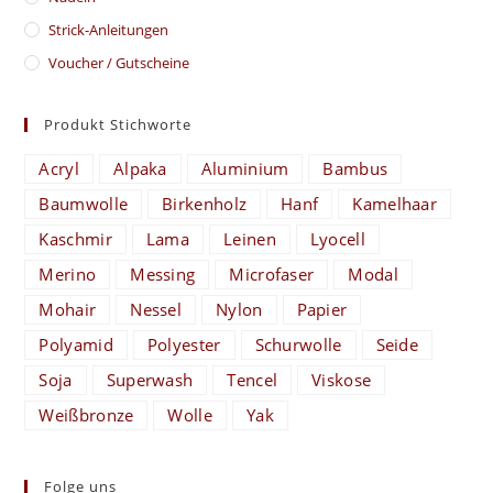
Strick-Anleitungen
Voucher / Gutscheine
Produkt Stichworte
Acryl
Alpaka
Aluminium
Bambus
Baumwolle
Birkenholz
Hanf
Kamelhaar
Kaschmir
Lama
Leinen
Lyocell
Merino
Messing
Microfaser
Modal
Mohair
Nessel
Nylon
Papier
Polyamid
Polyester
Schurwolle
Seide
Soja
Superwash
Tencel
Viskose
Weißbronze
Wolle
Yak
Folge uns