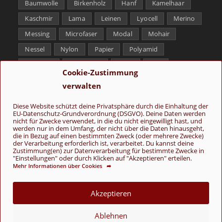
Baumwolle
Birkenholz
Hanf
Kamelhaar
Kaschmir
Lama
Leinen
Lyocell
Merino
Messing
Microfaser
Modal
Mohair
Nessel
Nylon
Papier
Polyamid
Polyester
Schurwolle
Seide
Soja
Cookie-Zustimmung
Superwash
Tencel
Viskose
Weißbronze
verwalten
Wolle
Yak
Diese Website schützt deine Privatsphäre durch die Einhaltung der
EU-Datenschutz-Grundverordnung (DSGVO). Deine Daten werden
Folge uns
nicht für Zwecke verwendet, in die du nicht eingewilligt hast, und
werden nur in dem Umfang, der nicht über die Daten hinausgeht,
die in Bezug auf einen bestimmten Zweck (oder mehrere Zwecke)
der Verarbeitung erforderlich ist, verarbeitet. Du kannst deine
Zustimmung(en) zur Datenverarbeitung für bestimmte Zwecke in
"Einstellungen" oder durch Klicken auf "Akzeptieren" erteilen.
Mehr Informationen über Cookies ➦
AGB
Kontakt
Über uns
Datenschutz
Impressum
Akzeptieren
Cookie-Richtlinie (EU)
Ablehnen
© Copyright 2026 - Wolle & Schönes