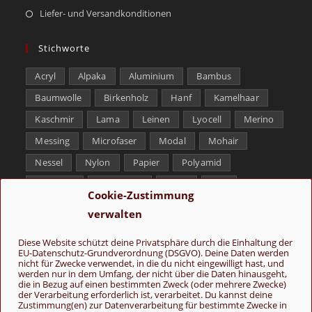
Liefer- und Versandkonditionen
Stichworte
Acryl
Alpaka
Aluminium
Bambus
Baumwolle
Birkenholz
Hanf
Kamelhaar
Kaschmir
Lama
Leinen
Lyocell
Merino
Messing
Microfaser
Modal
Mohair
Nessel
Nylon
Papier
Polyamid
Polyester
Schurwolle
Seide
Soja
Cookie-Zustimmung
Superwash
Tencel
Viskose
Weißbronze
verwalten
Wolle
Yak
Diese Website schützt deine Privatsphäre durch die Einhaltung der
EU-Datenschutz-Grundverordnung (DSGVO). Deine Daten werden
Folge uns
nicht für Zwecke verwendet, in die du nicht eingewilligt hast, und
werden nur in dem Umfang, der nicht über die Daten hinausgeht,
die in Bezug auf einen bestimmten Zweck (oder mehrere Zwecke)
der Verarbeitung erforderlich ist, verarbeitet. Du kannst deine
Zustimmung(en) zur Datenverarbeitung für bestimmte Zwecke in