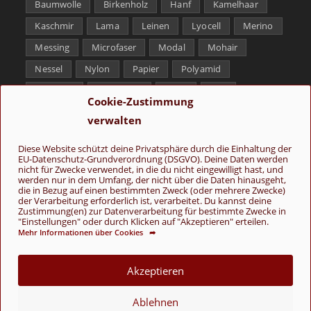
Baumwolle
Birkenholz
Hanf
Kamelhaar
Kaschmir
Lama
Leinen
Lyocell
Merino
Messing
Microfaser
Modal
Mohair
Nessel
Nylon
Papier
Polyamid
Polyester
Schurwolle
Seide
Soja
Cookie-Zustimmung
Superwash
Tencel
Viskose
Weißbronze
verwalten
Wolle
Yak
Diese Website schützt deine Privatsphäre durch die Einhaltung der
EU-Datenschutz-Grundverordnung (DSGVO). Deine Daten werden
Folge uns
nicht für Zwecke verwendet, in die du nicht eingewilligt hast, und
werden nur in dem Umfang, der nicht über die Daten hinausgeht,
die in Bezug auf einen bestimmten Zweck (oder mehrere Zwecke)
der Verarbeitung erforderlich ist, verarbeitet. Du kannst deine
Zustimmung(en) zur Datenverarbeitung für bestimmte Zwecke in
"Einstellungen" oder durch Klicken auf "Akzeptieren" erteilen.
Mehr Informationen über Cookies ➦
AGB
Kontakt
Über uns
Datenschutz
Impressum
Akzeptieren
Cookie-Richtlinie (EU)
Ablehnen
© Copyright 2026 - Wolle & Schönes