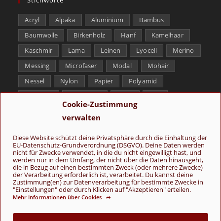
Acryl
Alpaka
Aluminium
Bambus
Baumwolle
Birkenholz
Hanf
Kamelhaar
Kaschmir
Lama
Leinen
Lyocell
Merino
Messing
Microfaser
Modal
Mohair
Nessel
Nylon
Papier
Polyamid
Polyester
Schurwolle
Seide
Soja
Cookie-Zustimmung
Superwash
Tencel
Viskose
Weißbronze
verwalten
Wolle
Yak
Diese Website schützt deine Privatsphäre durch die Einhaltung der
EU-Datenschutz-Grundverordnung (DSGVO). Deine Daten werden
Folge uns
nicht für Zwecke verwendet, in die du nicht eingewilligt hast, und
werden nur in dem Umfang, der nicht über die Daten hinausgeht,
die in Bezug auf einen bestimmten Zweck (oder mehrere Zwecke)
der Verarbeitung erforderlich ist, verarbeitet. Du kannst deine
Zustimmung(en) zur Datenverarbeitung für bestimmte Zwecke in
"Einstellungen" oder durch Klicken auf "Akzeptieren" erteilen.
Mehr Informationen über Cookies ➦
AGB
Kontakt
Über uns
Datenschutz
Impressum