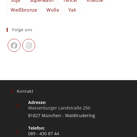
Soja
Superwash
Tencel
Viskose
Weißbronze
Wolle
Yak
Folge uns
Kontakt
Adresse:
Wasserburger Landstraße 250
81827 München - Waldtrudering
Telefon:
089 - 430 87 44