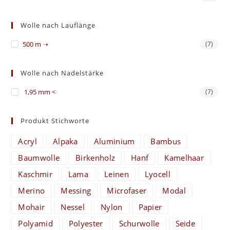
Wolle nach Lauflänge
500 m ➝
(7)
Wolle nach Nadelstärke
1,95 mm <
(7)
Produkt Stichworte
Acryl
Alpaka
Aluminium
Bambus
Baumwolle
Birkenholz
Hanf
Kamelhaar
Kaschmir
Lama
Leinen
Lyocell
Merino
Messing
Microfaser
Modal
Mohair
Nessel
Nylon
Papier
Polyamid
Polyester
Schurwolle
Seide