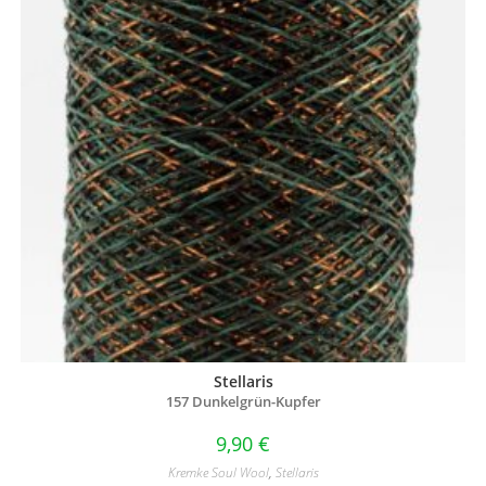
Stellaris
157 Dunkelgrün-Kupfer
9,90
€
Kremke Soul Wool
,
Stellaris