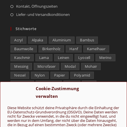
Kontakt, Öffnungszeiten
Liefer- und Versandkonditionen
Stichworte
Acryl
Alpaka
Aluminium
Bambus
Baumwolle
Birkenholz
Hanf
Kamelhaar
Kaschmir
Lama
Leinen
Lyocell
Merino
Messing
Microfaser
Modal
Mohair
Nessel
Nylon
Papier
Polyamid
Polyester
Schurwolle
Seide
Soja
Cookie-Zustimmung
Superwash
Tencel
Viskose
Weißbronze
verwalten
Wolle
Yak
Diese Website schützt deine Privatsphäre durch die Einhaltung der
EU-Datenschutz-Grundverordnung (DSGVO). Deine Daten werden
Folge uns
nicht für Zwecke verwendet, in die du nicht eingewilligt hast, und
werden nur in dem Umfang, der nicht über die Daten hinausgeht,
die in Bezug auf einen bestimmten Zweck (oder mehrere Zwecke)