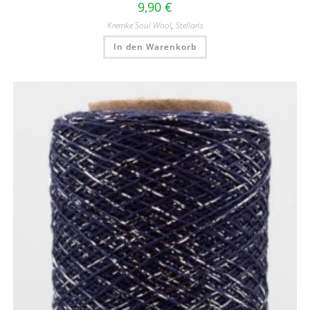
9,90
€
Kremke Soul Wool
,
Stellaris
In den Warenkorb